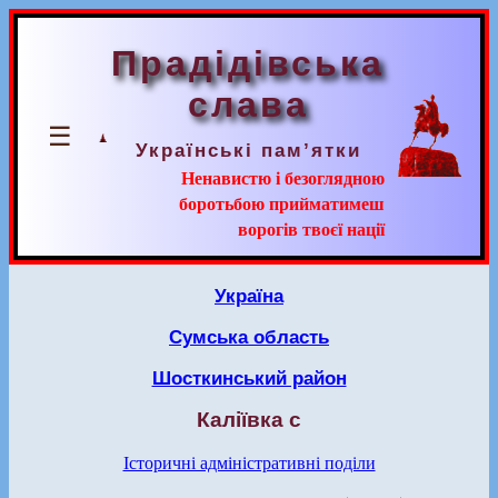
Прадідівська
слава
☰
Українські пам’ятки
Ненавистю і безоглядною
боротьбою прийматимеш
ворогів твоєї нації
Україна
Сумська область
Шосткинський район
Каліївка с
Історичні адміністративні поділи