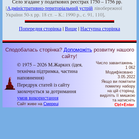
Село згадане у податкових реєстрах 1750 – 1756 рр.
[
Адміністративно-територіальний устрій
лівобережної
України 50-х рр. 18 ст. – К.: 1990 р., с. 91, 110]
.
Попередня сторінка
|
Вище
|
Наступна сторінка
Сподобалась сторінка?
Допоможіть
розвитку нашого
сайту!
Число завантажень :
© 1975 – 2026 М.Жарких (ідея,
1 062
технічна підтримка, частина
Модифіковано :
наповнення)
3.05.2022
Якщо ви помітили
Передрук статей із сайту
помилку набору
заохочується за дотримання
на цiй сторiнцi,
видiлiть її мишкою
умов використання
та натисніть
Сайт живе на
Смереці
Ctrl+Enter
.