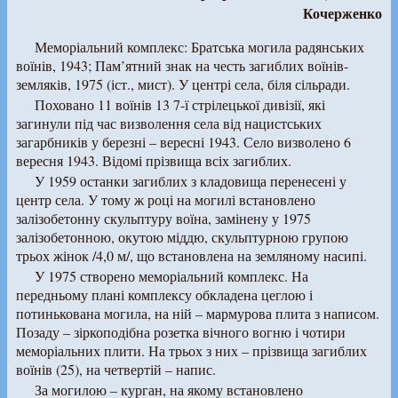
Кочерженко
Меморіальний комплекс: Братська могила радянських
воїнів, 1943; Пам’ятний знак на честь загиблих воїнів-
земляків, 1975 (іст., мист). У центрі села, біля сільради.
Поховано 11 воїнів 13 7-ї стрілецької дивізії, які
загинули під час визволення села від нацистських
загарбників у березні – вересні 1943. Село визволено 6
вересня 1943. Відомі прізвища всіх загиблих.
У 1959 останки загиблих з кладовища перенесені у
центр села. У тому ж році на могилі встановлено
залізобетонну скульптуру воїна, замінену у 1975
залізобетонною, окутою міддю, скульптурною групою
трьох жінок /4,0 м/, що встановлена на земляному насипі.
У 1975 створено меморіальний комплекс. На
передньому плані комплексу обкладена цеглою і
потинькована могила, на ній – мармурова плита з написом.
Позаду – зіркоподібна розетка вічного вогню і чотири
меморіальних плити. На трьох з них – прізвища загиблих
воїнів (25), на четвертій – напис.
За могилою – курган, на якому встановлено