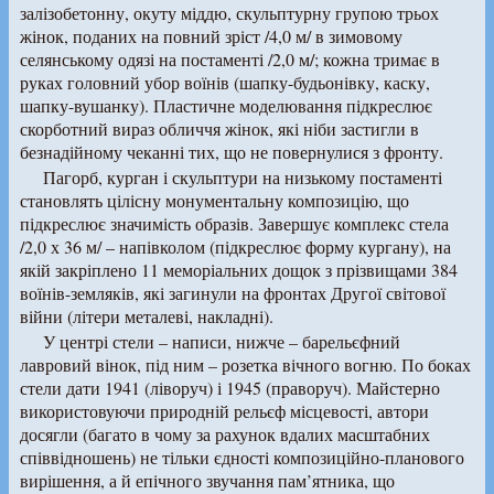
залізобетонну, окуту міддю, скульптурну групою трьох
жінок, поданих на повний зріст /4,0 м/ в зимовому
селянському одязі на постаменті /2,0 м/; кожна тримає в
руках головний убор воїнів (шапку-будьонівку, каску,
шапку-вушанку). Пластичне моделювання підкреслює
скорботний вираз обличчя жінок, які ніби застигли в
безнадійному чеканні тих, що не повернулися з фронту.
Пагорб, курган і скульптури на низькому постаменті
становлять цілісну монументальну композицію, що
підкреслює значимість образів. Завершує комплекс стела
/2,0 х 36 м/ – напівколом (підкреслює форму кургану), на
якій закріплено 11 меморіальних дощок з прізвищами 384
воїнів-земляків, які загинули на фронтах Другої світової
війни (літери металеві, накладні).
У центрі стели – написи, нижче – барельєфний
лавровий вінок, під ним – розетка вічного вогню. По боках
стели дати 1941 (ліворуч) і 1945 (праворуч). Майстерно
використовуючи природній рельєф місцевості, автори
досягли (багато в чому за рахунок вдалих масштабних
співвідношень) не тільки єдності композиційно-планового
вирішення, а й епічного звучання пам’ятника, що