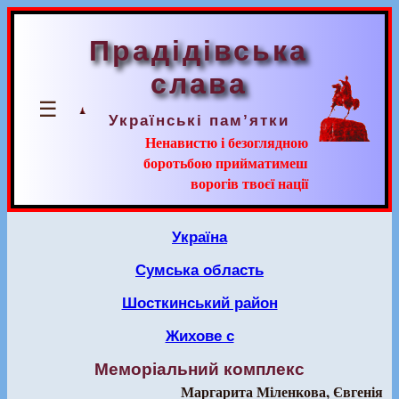
Прадідівська
слава
☰
Українські пам’ятки
Ненавистю і безоглядною
боротьбою прийматимеш
ворогів твоєї нації
Україна
Сумська область
Шосткинський район
Жихове с
Меморіальний комплекс
Маргарита Міленкова, Євгенія