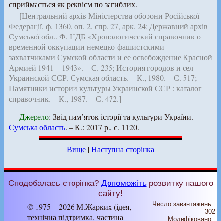
сприймається як реквієм по загиблих.
[Центральний архів Міністерства оборони Російської
Федерації, ф. 1360, оп. 2, спр. 27, арк. 24; Державний архів
Сумської обл.. Ф. НДБ «Хронологический справочник о
временной оккупации немецко-фашистскими
захватчиками Сумской области и ее освобождение Красной
Армией 1941 – 1943». – С. 235; История городов и сел
Украинской ССР. Сумская область. – К., 1980. – С. 517;
Памятники истории культуры Украинской ССР : каталог
справочник. – К., 1987. – С. 472.]
Джерело
: Звід пам’яток історії та культури України.
Сумська область
. – К.: 2017 р., с. 1120.
Вище
|
Наступна сторінка
Сподобалась сторінка?
Допоможіть
розвитку нашого
сайту!
Число завантажень :
© 1975 – 2026 М.Жарких (ідея,
302
технічна підтримка, частина
Модифіковано :