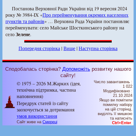
Постанова Верховної Ради України від 19 вересня 2024
року № 3984-IX «
Про перейменування окремих населених
пунктів та районів
» … Верховна Рада України постановляє
перейменувати: село Майське Шосткинського району на
Зелене
село
.
Попередня сторінка
|
Вище
|
Наступна сторінка
Сподобалась сторінка?
Допоможіть
розвитку нашого
сайту!
Число завантажень :
© 1975 – 2026 М.Жарких (ідея,
1 022
технічна підтримка, частина
Модифіковано :
наповнення)
21.10.2024
Якщо ви помітили
Передрук статей із сайту
помилку набору
заохочується за дотримання
на цiй сторiнцi,
видiлiть її мишкою
умов використання
та натисніть
Сайт живе на
Смереці
Ctrl+Enter
.