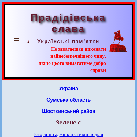
Прадідівська
слава
☰
Українські пам’ятки
Не завагаєшся виконати
найнебезпечнішого чину,
якщо цього вимагатиме добро
справи
Україна
Сумська область
Шосткинський район
Зелене с
Історичні адміністративні поділи