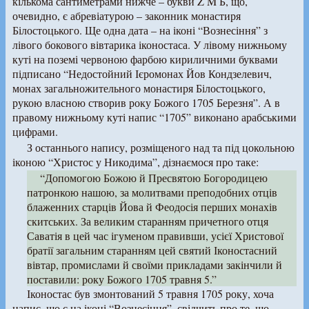
кількома сантиметрами нижче – букви Z M Б, що,
очевидно, є абревіатурою – законник монастиря
Білостоцького. Ще одна дата – на іконі “Вознесіння” з
лівого бокового вівтарика іконостаса. У лівому нижньому
куті на поземі червоною фарбою кириличними буквами
підписано “Недостойний Ієромонах Йов Кондзелевич,
монах загальножительного монастиря Білостоцького,
рукою власною створив року Божого 1705 Березня”. А в
правому нижньому куті напис “1705” виконано арабськими
цифрами.
З останнього напису, розміщеного над та під цокольною
іконою “Христос у Никодима”, дізнаємося про таке:
“Допомогою Божою й Пресвятою Богородицею
патронкою нашою, за молитвами преподобних отців
блаженних старців Йова й Феодосія перших монахів
скитських. За великим старанням причетного отця
Саватія в цей час ігуменом правивши, усієї Христової
братії загальним старанням цей святий Іконостасний
вівтар, промислами й своїми прикладами закінчили й
поставили: року Божого 1705 травня 5.”
Іконостас був змонтований 5 травня 1705 року, хоча
напис, що є на іконі “Вознесіння”, свідчить про те, що