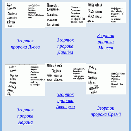
Згорток
Згорток
Згорток
пророка
пророка
пророка Якова
Моисея
Даниїла
Згорток
пророка
Аввакума
Згорток
Згорток
пророка Єремії
пророка
Аарона