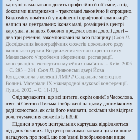
картуші намальовано досить професійно й об’ємне, а під
боковими вівтариками – трактовані лаконічно й спрощено.
Видозміну помітно й у вирішенні шрифтової композиції:
написи на центральних іконах малі, розміщені в центрі
картуша, а на двох бокових пределах вони доволі довгі –
два-три речення, закомпоновані на всю площину
[
Скоп П
.
Дослідження іконографічних сюжетів цокольного ряду
іконостаса церкви Воздвижения чесного хреста скиту
Манявського // проблеми збереження, реставрації,
консервації та експертизи музейних пам’яток. – Київ, 2005.
– С. 283 – 284.
Скоп П
. Дияконські двері Йова
Кондзелевича з колекції ЛМіР // Сакральне мистецтво
Волині. Матеріали IX міжнародної наукової конференції. –
Луцьк, 2002. – С. 11-13]
.
Слід зауважити, що всі цитати, окрім однієї з Часослова,
взяті зі Святого Письма і зображені на цьому допоміжному
ряді іконостаса, як слід його називати, оскільки він відіграє
роль тлумачення сюжетів із Біблії.
Підписи в трьох центральних картушах відрізняються
від двох бокових. Під центральними іконами цитати лише
нагадують про події, що пов’язані із зображеними вище