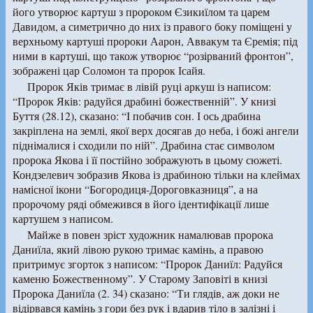
його утворює картуш з пророком Єзикиїлом та царем
Давидом, а симетрично до них із правого боку поміщені у
верхньому картуші пророки Аарон, Аввакум та Єремія; під
ними в картуші, що також утворює “розірваний фронтон”,
зображені цар Соломон та пророк Ісайя.
Пророк Яків тримає в лівій руці аркуш із написом:
“Пророк Яків: радуйся драбині божественній”. У книзі
Буття (28.12), сказано: “І побачив сон. І ось драбина
закріплена на землі, якої верх досягав до неба, і божі ангели
піднімалися і сходили по ній”. Драбина стає символом
пророка Якова і її постійно зображують в цьому сюжеті.
Кондзелевич зобразив Якова із драбиною тільки на клеймах
намісної ікони “Богородиця-Дороговказниця”, а на
пророчому ряді обмежився в його ідентифікації лише
картушем з написом.
Майже в повен зріст художник намалював пророка
Даниїла, який лівою рукою тримає камінь, а правою
притримує згорток з написом: “Пророк Даниїл: Радуйся
каменю Божественному”. У Старому Заповіті в книзі
Пророка Даниїла (2. 34) сказано: “Ти глядів, аж доки не
відірвався камінь з гори без рук і вдарив тіло в залізні і