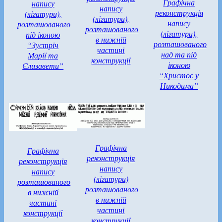
Графічна
напису
напису
реконструкція
(лігатури),
(лігатури),
напису
розташованого
розташованого
(лігатури),
під іконою
в нижній
розташованого
“Зустріч
частині
над та під
Марії та
конструкції
іконою
Єлизавети”
“Христос у
Никодима”
Графічна
Графічна
реконструкція
реконструкція
напису
напису
(лігатури)
розташованого
розташованого
в нижній
в нижній
частині
частині
конструкції
конструкції