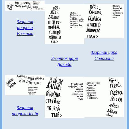
Згорток
пророка
Єзекиїла
Згорток царя
Згорток царя
Соломона
Давида
Згорток
пророка Ісайї