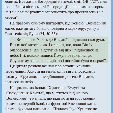
мовить: Все життя Богородиці на землі: є літ OB (72)”, а на
іконі “Блага вість смерті Богородиці” червоним кольором
на тлі неба: “Архангел благовістить про преставления на
небеса”.
На правому бічному вівтарику, під іконою “Вознесіння”,
маємо вже цитату більш оповідного характеру, узяту з
Євангелія від Луки (24, 50-53):
“Вивівши ж їх геть до Вифанії і піднявши свої руки,
Він їх поблагословив. І сталося, що, коли Він їх
благословив, Він відступив від них і підносився на
небо. І ті, поклонившись Йому, повернулися до
Єрусалиму з великою радістю і постійно були в церкві”.
Ця цитата розповідає нам про останні хвилини
перебування Христа на землі, коли він з апостолами
покинув Єрусалим і, не дійшовши до села Вифанія,
вознісся на небо.
На цокольних іконах “Христос в Емаусі” та
“Спокушення Христа”, що міститься під іконою
“Вознесіння”, є написи, що вказують на зображений
сюжет: на першій іконі, на фронтоні Клеопової хати,
білими буквами написано: “Пізнався Ісус Христос по