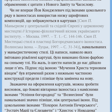
обрамленнях є цитати з Нового Завіту та Часослову.
Чи не вперше Йов Кондзелевич під іконами цокольного
ряду в іконостасах використав низку шрифтових
композицій, що зображуються в картушах
[
Скоп П.
Маньєризм у центральній та східній Європі у церковному
мистецтві // Історико-філологічний вісник українського
інституту. – Москва. 1997. – Т. 1.- С. 144-146.
Скоп П.
Мистецькі стилі в пластиці Богородчанського іконостаса.
Волинська ікона. – Луцьк, 1997. – С. 31-34)]
, намальованих
у маньєристичному стилі. Ці написи, навколо яких
імітовано різьблені картуші, було виконано білою фарбою
на синьому тлі. На жаль, із шести написів до нас дійшло
лише п’ять. Підпис під іконою “Мучення Христа терновим
вінцем” був втрачений разом з нижньою частиною
конструкції предели і пізніше була замінена на нову.
Зважаючи на оформлення картушів, можна зробити
висновок, що бокові вівтарики іконостаса з намісними
іконами “Успіння богородиці” та “Вознесіння” були
намальовані значно пізніше, ніж центральні ікони. Під
цокольними іконами “Похорон Антонія Печерського”,
“Зустріч Марії та Єлизавети” і “Христос у Никодима”