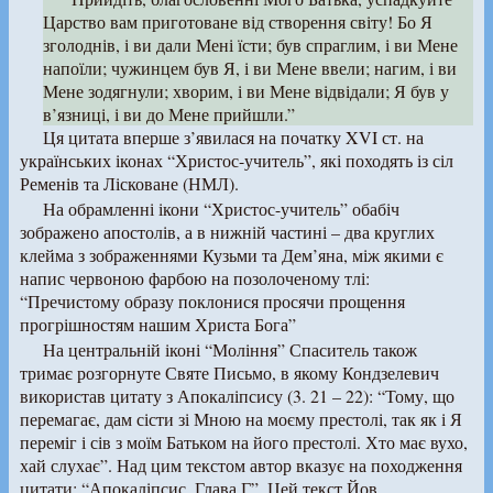
Царство вам приготоване від створення світу! Бо Я
зголоднів, і ви дали Мені їсти; був спраглим, і ви Мене
напоїли; чужинцем був Я, і ви Мене ввели; нагим, і ви
Мене зодягнули; хворим, і ви Мене відвідали; Я був у
в’язниці, і ви до Мене прийшли.”
Ця цитата вперше з’явилася на початку XVI ст. на
українських іконах “Христос-учитель”, які походять із сіл
Ременів та Лісковане (НМЛ).
На обрамленні ікони “Христос-учитель” обабіч
зображено апостолів, а в нижній частині – два круглих
клейма з зображеннями Кузьми та Дем’яна, між якими є
напис червоною фарбою на позолоченому тлі:
“Пречистому образу поклонися просячи прощення
прогрішностям нашим Христа Бога”
На центральній іконі “Моління” Спаситель також
тримає розгорнуте Святе Письмо, в якому Кондзелевич
використав цитату з Апокаліпсису (3. 21 – 22): “Тому, що
перемагає, дам сісти зі Мною на моєму престолі, так як і Я
переміг і сів з моїм Батьком на його престолі. Хто має вухо,
хай слухає”. Над цим текстом автор вказує на походження
цитати: “Апокаліпсис. Глава Г”. Цей текст Йов