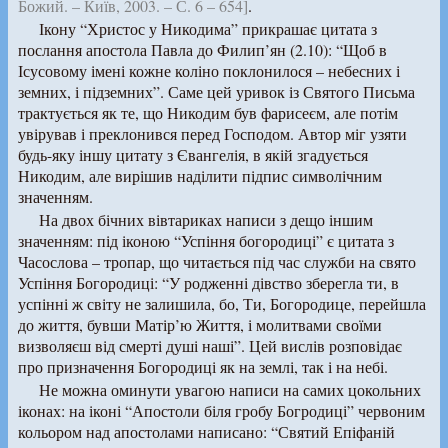
Божий. – Київ, 2003. – С. 6 – 654]
.
Ікону “Христос у Никодима” прикрашає цитата з
послання апостола Павла до Филип’ян (2.10): “Щоб в
Ісусовому імені кожне коліно поклонилося – небесних і
земних, і підземних”. Саме цей уривок із Святого Письма
трактується як те, що Никодим був фарисеєм, але потім
увірував і преклонився перед Господом. Автор міг узяти
будь-яку іншу цитату з Євангелія, в якій згадується
Никодим, але вирішив наділити підпис символічним
значенням.
На двох бічних вівтариках написи з дещо іншим
значенням: під іконою “Успіння богородиці” є цитата з
Часослова – тропар, що читається під час служби на свято
Успіння Богородиці: “У родженні дівство зберегла ти, в
успінні ж світу не залишила, бо, Ти, Богородице, перейшла
до життя, бувши Матір’ю Життя, і молитвами своїми
визволяєш від смерті душі наші”. Цей вислів розповідає
про призначення Богородиці як на землі, так і на небі.
Не можна оминути увагою написи на самих цокольних
іконах: на іконі “Апостоли біля гробу Богродиці” червоним
кольором над апостолами написано: “Святий Епіфаній