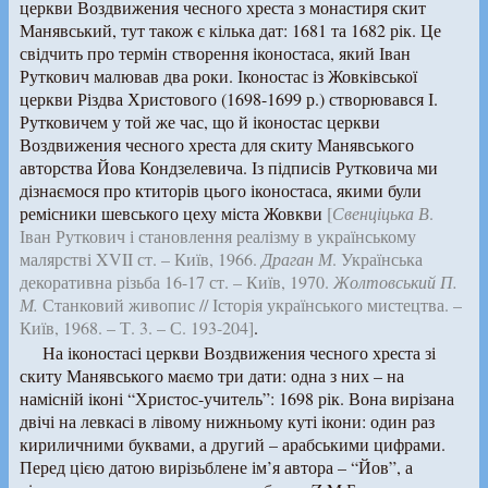
церкви Воздвижения чесного хреста з монастиря скит
Манявський, тут також є кілька дат: 1681 та 1682 рік. Це
свідчить про термін створення іконостаса, який Іван
Руткович малював два роки. Іконостас із Жовківської
церкви Різдва Христового (1698-1699 р.) створювався І.
Рутковичем у той же час, що й іконостас церкви
Воздвижения чесного хреста для скиту Манявського
авторства Йова Кондзелевича. Із підписів Рутковича ми
дізнаємося про ктиторів цього іконостаса, якими були
ремісники шевського цеху міста Жовкви
[
Свенціцька В
.
Іван Руткович і становлення реалізму в українському
малярстві XVII ст. – Київ, 1966.
Драган М
. Українська
декоративна різьба 16-17 ст. – Київ, 1970.
Жолтовський П.
М.
Станковий живопис // Історія українського мистецтва. –
Київ, 1968. – Т. 3. – С. 193-204]
.
На іконостасі церкви Воздвижения чесного хреста зі
скиту Манявського маємо три дати: одна з них – на
намісній іконі “Христос-учитель”: 1698 рік. Вона вирізана
двічі на левкасі в лівому нижньому куті ікони: один раз
кириличними буквами, а другий – арабськими цифрами.
Перед цією датою вирізьблене ім’я автора – “Йов”, а