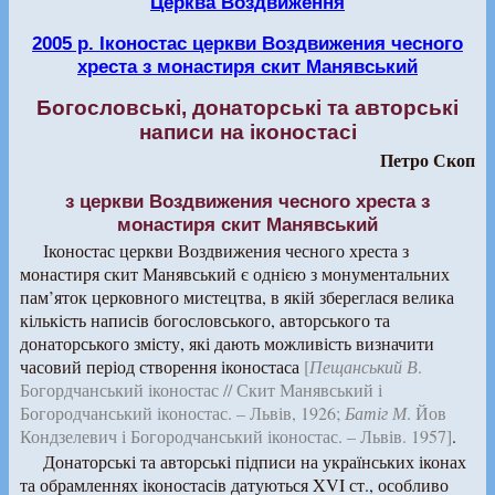
Церква Воздвиження
2005 р. Іконостас церкви Воздвижения чесного
хреста з монастиря скит Манявський
Богословські, донаторські та авторські
написи на іконостасі
Петро Скоп
з церкви Воздвижения чесного хреста з
монастиря скит Манявський
Іконостас церкви Воздвижения чесного хреста з
монастиря скит Манявський є однією з монументальних
пам’яток церковного мистецтва, в якій збереглася велика
кількість написів богословського, авторського та
донаторського змісту, які дають можливість визначити
часовий період створення іконостаса
[
Пещанський В
.
Богордчанський іконостас // Скит Манявський і
Богородчанський іконостас. – Львів, 1926;
Батіг М
. Йов
Кондзелевич і Богородчанський іконостас. – Львів. 1957]
.
Донаторські та авторські підписи на українських іконах
та обрамленнях іконостасів датуються XVI ст., особливо