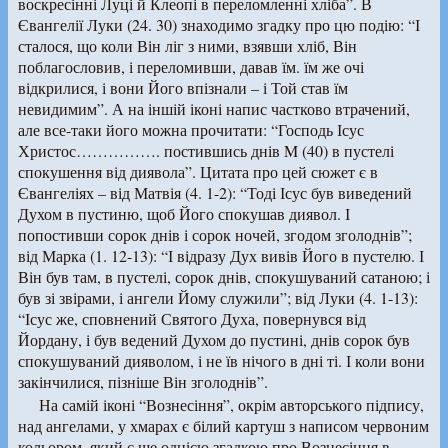
воскресінні Луці й Клеопі в переломленні хліба”. В
Євангелії Луки (24. 30) знаходимо згадку про цю подію: “І
сталося, що коли Він ліг з ними, взявши хліб, Він
поблагословив, і переломивши, давав їм. їм же очі
відкрилися, і вони Його впізнали – і Той став їм
невидимим”. А на іншій іконі напис частково втрачений,
але все-таки його можна прочитати: “Господь Ісус
Христос……………. постившись днів M (40) в пустелі
спокушення від диявола”. Цитата про цей сюжет є в
Євангеліях – від Матвія (4. 1-2): “Тоді Ісус був виведений
Духом в пустиню, щоб Його спокушав диявол. І
попостивши сорок днів і сорок ночей, згодом зголоднів”;
від Марка (1. 12-13): “І відразу Дух вивів Його в пустелю. І
Він був там, в пустелі, сорок днів, спокушуваний сатаною; і
був зі звірами, і ангели Йому служили”; від Луки (4. 1-13):
“Ісус же, сповнений Святого Духа, повернувся від
Йордану, і був ведений Духом до пустині, днів сорок був
спокушуваний дияволом, і не їв нічого в дні ті. І коли вони
закінчилися, пізніше Він зголоднів”.
На самій іконі “Вознесіння”, окрім авторського підпису,
над ангелами, у хмарах є білий картуш з написом червоним
кольором, який є ще однією згадкою про Вознесіння в