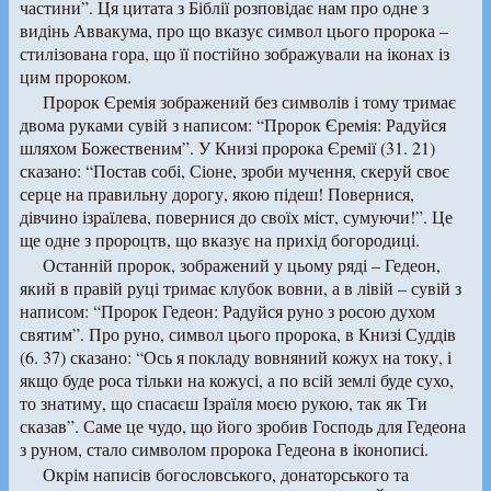
частини”. Ця цитата з Біблії розповідає нам про одне з
видінь Аввакума, про що вказує символ цього пророка –
стилізована гора, що її постійно зображували на іконах із
цим пророком.
Пророк Єремія зображений без символів і тому тримає
двома руками сувій з написом: “Пророк Єремія: Радуйся
шляхом Божественим”. У Книзі пророка Єремії (31. 21)
сказано: “Постав собі, Сіоне, зроби мучення, скеруй своє
серце на правильну дорогу, якою підеш! Повернися,
дівчино ізраїлева, повернися до своїх міст, сумуючи!”. Це
ще одне з пророцтв, що вказує на прихід богородиці.
Останній пророк, зображений у цьому ряді – Гедеон,
який в правій руці тримає клубок вовни, а в лівій – сувій з
написом: “Пророк Гедеон: Радуйся руно з росою духом
святим”. Про руно, символ цього пророка, в Книзі Суддів
(6. 37) сказано: “Ось я покладу вовняний кожух на току, і
якщо буде роса тільки на кожусі, а по всій землі буде сухо,
то знатиму, що спасаєш Ізраїля моєю рукою, так як Ти
сказав”. Саме це чудо, що його зробив Господь для Гедеона
з руном, стало символом пророка Гедеона в іконописі.
Окрім написів богословського, донаторського та