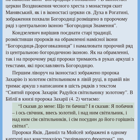
церкви Воздвижения чесного хреста з монастиря скит
Манявський, як і в іконостасі церкви св. Духа в Рогатині,
зображення похвали Богородиці розміщено в пророчому
ряді з центральною іконою “Богородиця Знамення”.
Кондзелевич вирішив поєднати старі традиції,
розмістивши пророків на обрамленні намісної ікони
“Богородиця-Дороговказниця” і намалювати пророчий ряд
із центральною богородичною іконою. Як на обрамленні,
так і на пророчому ряді пророки тримають в руках аркуші з
текстами, які прославляють Богородицю.
Першим ліворуч на іконостасі зображено пророка
Захарію із золотим світильником в лівій руці, в правій він
тримає аркуш з написаним в шість рядків з текстом
“Святий пророк Захарія: Радуйся світильнику золотому”. В
Біблії в книзі пророка Захарії (4. 2) читаємо:
“І сказав до мене: Що ти бачиш? І я сказав: Я побачив
– і ось свічник, ввесь золотий, і над ним світильник, і
над ним сім світильників, і сім посудин до його горішніх
світил”.
Пророки Яків, Даниїл та Мойсей зображені в одному
картуші над конструкцією “розірваного фронтона”, що