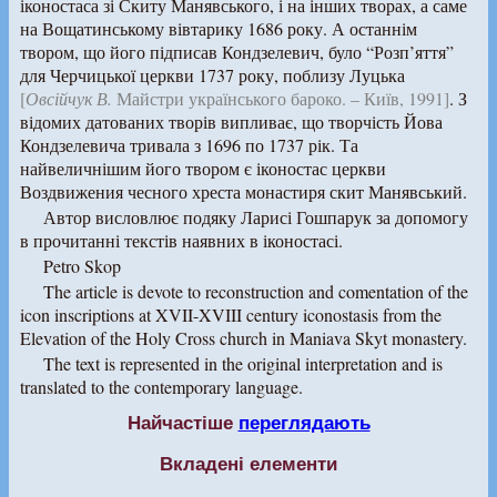
іконостаса зі Скиту Манявського, і на інших творах, а саме
на Вощатинському вівтарику 1686 року. А останнім
твором, що його підписав Кондзелевич, було “Розп’яття”
для Черчицької церкви 1737 року, поблизу Луцька
[
Овсійчук В.
Майстри українського бароко. – Київ, 1991]
. З
відомих датованих творів випливає, що творчість Йова
Кондзелевича тривала з 1696 по 1737 рік. Та
найвеличнішим його твором є іконостас церкви
Воздвижения чесного хреста монастиря скит Манявський.
Автор висловлює подяку Ларисі Гошпарук за допомогу
в прочитанні текстів наявних в іконостасі.
Petro Skop
The article is devote to reconstruction and comentation of the
icon inscriptions at XVII-XVIII century iconostasis from the
Elevation of the Holy Cross church in Maniava Skyt monastery.
The text is represented in the original interpretation and is
translated to the contemporary language.
Найчастіше
переглядають
Вкладені елементи