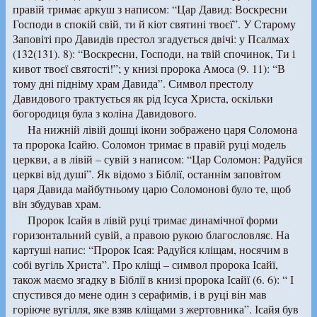
правій тримає аркуш з написом: “Цар Давид: Воскресни
Господи в спокій свій, ти й кіот святині твоєї”. У Старому
Заповіті про Давидів престол згадується двічі: у Псалмах
(132(131). 8): “Воскресни, Господи, на твій спочинок, Ти і
кивот твоєї святості!”; у книзі пророка Амоса (9. 11): “В
тому дні підніму храм Давида”. Символ престолу
Давидового трактується як рід Ісуса Христа, оскільки
богородиця була з коліна Давидового.
На нижній лівій дошці ікони зображено царя Соломона
та пророка Ісайю. Соломон тримає в правій руці модель
церкви, а в лівій – сувій з написом: “Цар Соломон: Радуйся
церкві від душі”. Як відомо з Біблії, останнім заповітом
царя Давида майбутньому царю Соломонові було те, щоб
він збудував храм.
Пророк Ісайя в лівій руці тримає динамічної форми
горизонтальний сувій, а правою рукою благословляє. На
картуші напис: “Пророк Ісая: Радуйся кліщам, носячим в
собі вугіль Христа”. Про кліщі – символ пророка Ісайї,
також маємо згадку в Біблії в книзі пророка Ісайї (6. 6): “ І
спустився до мене один з серафимів, і в руці він мав
горіюче вугілля, яке взяв кліщами з жертовника”. Ісайя був