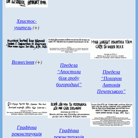
Христос-
учитель
(+)
Вознесіння
(+)
Предела
“Апостоли
Предела
біля гробу
“Похорон
богородиці”
Антонія
Печерського”
Графічна
Графічна
реконструкція
реконструкція