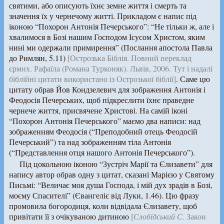
святими, або описують їхнє земне життя і смерть та
значення їх у чернечому житті. Прикладом є напис під
іконою “Похорон Антонія Печерського”: “Не тільки ж, але і
хвалимося в Бозі нашим Господом Ісусом Христом, яким
нині ми одержали примирення” (Послання апостола Павла
до Римлян, 5.11)
[Острозька Біблія. Повний переклад
єрмнх. Рафаїла (Романа Турконяк). Львів, 2006. Тут і надалі
біблійні цитати використано із Острозької біблії]
. Саме цю
цитату обрав Йов Кондзелевич для зображення Антонія і
Феодосія Печерських, щоб підкреслити їхнє праведне
чернече життя, присвячене Христові. На самій іконі
“Похорон Антонія Печерського” маємо два написи: над
зображенням Феодосія (“Преподобний отець Феодосій
Печерський”) та над зображенням тіла Антонія
(“Представлення отця нашого Антонія Печерського”).
Під цокольною іконою “Зустріч Марії та Єлизавети” для
напису автор обрав одну з цитат, сказані Марією у Святому
Письмі: “Величає моя душа Господа, і мій дух зрадів в Бозі,
моєму Спасителі” (Євангеліє від Луки, 1.46). Цю фразу
промовила богородиця, коли відвідала Єлизавету, щоб
привітати її з очікуваною дитиною
[
Слобідський С
. Закон