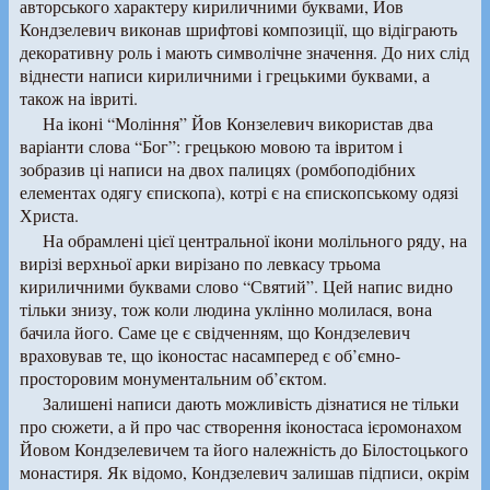
авторського характеру кириличними буквами, Йов
Кондзелевич виконав шрифтові композиції, що відіграють
декоративну роль і мають символічне значення. До них слід
віднести написи кириличними і грецькими буквами, а
також на івриті.
На іконі “Моління” Йов Конзелевич використав два
варіанти слова “Бог”: грецькою мовою та івритом і
зобразив ці написи на двох палицях (ромбоподібних
елементах одягу єпископа), котрі є на єпископському одязі
Христа.
На обрамлені цієї центральної ікони молільного ряду, на
вирізі верхньої арки вирізано по левкасу трьома
кириличними буквами слово “Святий”. Цей напис видно
тільки знизу, тож коли людина уклінно молилася, вона
бачила його. Саме це є свідченням, що Кондзелевич
враховував те, що іконостас насамперед є об’ємно-
просторовим монументальним об’єктом.
Залишені написи дають можливість дізнатися не тільки
про сюжети, а й про час створення іконостаса ієромонахом
Йовом Кондзелевичем та його належність до Білостоцького
монастиря. Як відомо, Кондзелевич залишав підписи, окрім