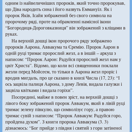
одним із найвеличніших пророків, який точно пророкував,
що Діва народить сина і його назвуть Еммануїл. Як і
пророк Яків, Ісайя зображений без свого символа на
пророчому ряді, проте на обрамленні намісної ікони
“Богородиця-Дороговказниця” він зображений з кліщами в
руках.
На верхній дошці ікон пророчого ряду зображено
пророків Аарона, Аввакума та Єремію. Пророк Аарон в
одній руці тримає пророслий жезл, а в іншій – аркуш з
написом: “Пророк Аарон: Радуйся пророслий жезл нам у
цвіт Христа”. Відомо, що коли всі священники поклали
жезли перед Мойсеєм, то тільки в Аарона жезл проріс і
вродив мигдаль, про це сказано в книзі Числа (17, 23): “І
ось зацвіла палиця Аарона, з дому Левія, видала галузки і
зацвіла квітками і видала горіхи”.
Посередині, майже в повен зріст, на верхній дошці з
лівого боку зображений пророк Аввакум, який в лівій руці
тримає зелену півкулю, що символізує гору, а правою
тримає сувій з написом: “Пророк Аввакум: Радуйся горо,
пройдена духом”. З книги пророка Аввакума (3. 3)
дізнаємось: “Бог прийде з півдня і святий з гори затіненої