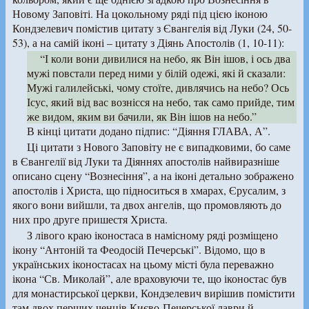
Новому Заповіті. На цокольному ряді під цією іконою
Кондзелевич помістив цитату з Євангелія від Луки (24, 50-
53), а на самій іконі – цитату з Діянь Апостолів (1, 10-11):
“І коли вони дивилися на небо, як Він ішов, і ось два
мужі повстали перед ними у білій одежі, які й сказали:
Мужі галилейські, чому стоїте, дивлячись на небо? Ось
Ісус, який від вас вознісся на небо, так само прийде, тим
же видом, яким ви бачили, як Він ішов на небо.”
В кінці цитати додано підпис: “Діяння ГЛАВА, А”.
Ці цитати з Нового Заповіту не є випадковими, бо саме
в Євангелії від Луки та Діяннях апостолів найвиразніше
описано сцену “Вознесіння”, а на іконі детально зображено
апостолів і Христа, що підноситься в хмарах, Єрусалим, з
якого вони вийшли, та двох ангелів, що промовляють до
них про друге пришестя Христа.
З лівого краю іконостаса в намісному ряді розміщено
ікону “Антоній та Феодосій Печерські”. Відомо, що в
українських іконостасах на цьому місті була переважно
ікона “Св. Миколай”, але враховуючи те, що іконостас був
для монастирської церкви, Кондзелевич вирішив помістити
там двох перших ченців Києво-Печерської лаври й