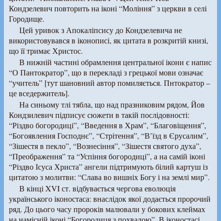
Кондзелевич повторить на іконі “Моління” з церкви в селі
Городище.
Цей уривок з Апокаліпсису до Кондзелевича не
використовувався в іконописі, як цитата в розкритій книзі,
що її тримає Христос.
В нижній частині обрамлення центральної ікони є напис
“О Пантократор”, що в перекладі з грецької мови означає
“учитель” [тут шановний автор помиляється. Пнтократор –
це вседержитель].
На синьому тлі тябла, що над празниковим рядом, Йов
Кондзилевич підписує сюжети в такій послідовності:
“Різдво богородиці”, “Введення в Храм”, “Благовіщення”,
“Богоявления Господнє”, “Стрітення”, “В’їзд в Єрусалим”,
“Зішестя в пекло”, “Вознесіння”, “Зішестя святого духа”,
“Преображення” та “Успіння богородиці”, а на самій іконі
“Різдво Ісуса Христа” ангели підтримують білий картуш із
цитатою з молитви: “Слава во вишніх Богу і на землі мир”.
В кінці XVI ст. відбувається чергова еволюція
українського іконостаса: внаслідок якої додається пророчий
ряд. До цього часу пророків малювали у бокових клеймах
на намісній іконі “Богородиця з похвалою”. В іконостасі