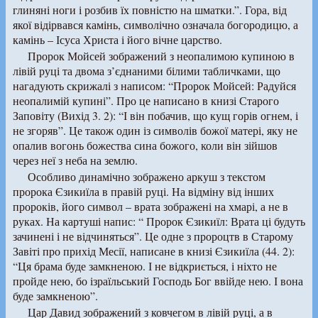
глиняні ноги і розбив їх повністю на шматки.”. Гора, від
якої відірвався камінь, символічно означала богородицю, а
камінь – Ісуса Христа і його вічне царство.
Пророк Мойсей зображений з неопалимою купиною в
лівій руці та двома з’єднаними білими табличками, що
нагадують скрижалі з написом: “Пророк Мойсей: Радуйся
неопалимій купині”. Про це написано в книзі Старого
Заповіту (Вихід 3. 2): “І він побачив, що кущ горів огнем, і
не згоряв”. Це також один із символів божої матері, яку не
опалив вогонь божества сина божого, коли він зійшов
через неї з неба на землю.
Особливо динамічно зображено аркуш з текстом
пророка Єзикиїла в правій руці. На відміну від інших
пророків, його символ – врата зображені на хмарі, а не в
руках. На картуші напис: “ Пророк Єзикиїл: Врата ці будуть
зачинені і не відчиняться”. Це одне з пророцтв в Старому
Завіті про прихід Месії, написане в книзі Єзикиїла (44. 2):
“Ця брама буде замкненою. І не відкриється, і ніхто не
пройде нею, бо ізраїльський Господь Бог ввійде нею. І вона
буде замкненою”.
Цар Давид зображений з ковчегом в лівій руці, а в