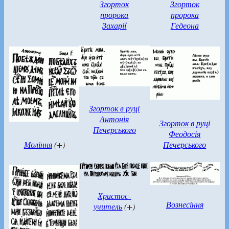
Згорток
Згорток
пророка
пророка
Захарії
Гедеона
Згорток в руці
Антонія
Згорток в руці
Печерського
Феодосія
Моління
(+)
Печерського
Христос-
Вознесіння
учитель
(+)