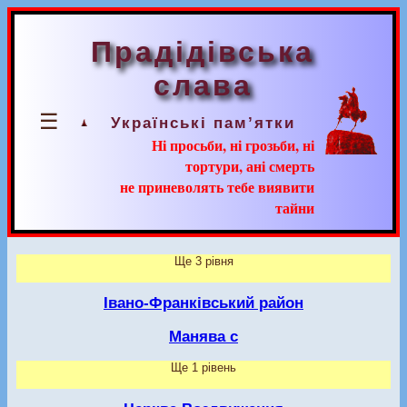
Прадідівська
слава
☰
Українські пам’ятки
Ні просьби, ні грозьби, ні
тортури, ані смерть
не приневолять тебе виявити
тайни
Ще 3 рівня
Івано-Франківський район
Манява с
Ще 1 рівень