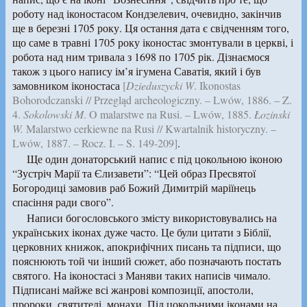
роботу над іконостасом Кондзелевич, очевидно, закінчив
ще в березні 1705 року. Ця остання дата є свідченням того,
що саме в травні 1705 року іконостас змонтували в церкві, і
робота над ним тривала з 1698 по 1705 рік. Дізнаємося
також з цього напису ім’я ігумена Саватія, який і був
замовником іконостаса
[
Dzieduszycki W
. Ikonostas
Bohorodczanski // Przegląd archeologiczny. – Lwów, 1886. – Z.
4.
Sokolowski M
. O malarstwe na Rusi. – Lwów, 1885.
Łozinski
W.
Malarstwo cerkiewne na Rusi // Kwartalnik historyczny. –
Lwów, 1887. – Rocz. I. – S. 149-209]
.
Ще один донаторський напис є під цокольною іконою
“Зустріч Марії та Єлизавети”: “Цей образ Пресвятої
Богородиці замовив раб Божий Димитрій маріїнець
спасіння ради свого”.
Написи богословського змісту використовувались на
українських іконах дуже часто. Це були цитати з Біблії,
церковних книжок, апокрифічних писань та підписи, що
пояснюють той чи інший сюжет, або позначають постать
святого. На іконостасі з Маняви таких написів чимало.
Підписані майже всі жанрові композиції, апостоли,
пророки, святителі, монахи. Під цокольними іконами на