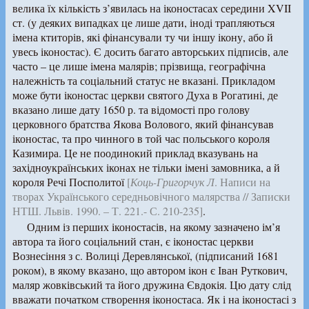
велика їх кількість з’явилась на іконостасах середини XVII
ст. (у деяких випадках це лише дати, іноді трапляються
імена ктиторів, які фінансували ту чи іншу ікону, або й
увесь іконостас). Є досить багато авторських підписів, але
часто – це лише імена малярів; прізвища, географічна
належність та соціальний статус не вказані. Прикладом
може бути іконостас церкви святого Духа в Рогатині, де
вказано лише дату 1650 р. та відомості про голову
церковного братства Якова Волового, який фінансував
іконостас, та про чинного в той час польського короля
Казимира. Це не поодинокий приклад вказувань на
західноукраїнських іконах не тільки імені замовника, а й
короля Речі Посполитої
[
Коць-Григорчук Л
. Написи на
творах Українського середньовічного малярства // Записки
НТШ. Львів. 1990. – Т. 221.- С. 210-235]
.
Одним із перших іконостасів, на якому зазначено ім’я
автора та його соціальний стан, є іконостас церкви
Вознесіння з с. Волиці Деревлянської, (підписаний 1681
роком), в якому вказано, що автором ікон є Іван Руткович,
маляр жовківський та його дружина Євдокія. Цю дату слід
вважати початком створення іконостаса. Як і на іконостасі з