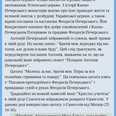
засновників Успенської церкви. З історії Києво-
Печерського монастиря знаємо про їхнє праведне життя та
великий внесок у розбудову Української церкви, а також
відомі послання та настанови Феодосія Печерського. Йов
Кондзелевич напевне був добре ознайомлений з Києво-
Печерським Патериком та працями Феодосія Печерського.
Антоній Печерський зображений із сувоєм, який тримає
в лівій руці. На ньому напис: “Братія моя, відходжу від вас
тілом, але духом із вами буду”. Цей слід трактувати, як
передсмертне послання Антонія, зважаючи на те, що на
цокольній іконі зображено сюжет “Похорон Антонія
Печерського”.
Цитата “Молюсь за вас, братія моя. Перш за все
полюбим стримання та покору”. Ця повчальна цитата взята
з “Писання преподобного Феодосія Печерського” і
прикрашає сувій в руках Феодосія Печерського.
Традиційно на кожній намісній іконі “Христос-учитель”
в лівій руці Спасителя зображували розкрите Євангеліє. У
даному разі використано цитату з Євангелія від Матвія (25.
34-36):
“Прийдіть, благословенні Мого Батька, успадкуйте