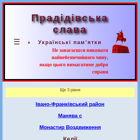
Прадідівська
слава
☰
Українські пам’ятки
Не завагаєшся виконати
найнебезпечнішого чину,
якщо цього вимагатиме добро
справи
Ще 3 рівня
Івано-Франківський район
Манява с
Монастир Воздвиження
Келії