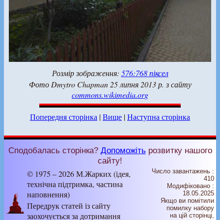
Розмір зображення:
576:768 піксел
Фото Dmytro Chapman 25 липня 2013 р. з сайту
commons.wikimedia.org
Попередня сторінка
|
Вище
|
Наступна сторінка
Сподобалась сторінка?
Допоможіть
розвитку нашого
сайту!
Число завантажень :
© 1975 – 2026 М.Жарких (ідея,
410
технічна підтримка, частина
Модифіковано :
наповнення)
18.05.2025
Якщо ви помітили
Передрук статей із сайту
помилку набору
заохочується за дотримання
на цiй сторiнцi,