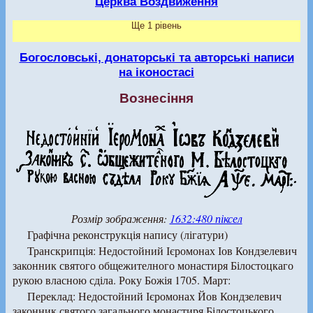
Церква Воздвиження
Ще 1 рівень
Богословські, донаторські та авторські написи
на іконостасі
Вознесіння
Розмір зображення:
1632:480 піксел
Графічна реконструкція напису (лігатури)
Транскрипція: Недостойний Ієромонах Іов Кондзелевич
законник святого общежителного монастиря Білостоцкаго
рукою власною сділа. Року Божія 1705. Март:
Переклад: Недостойний Ієромонах Йов Кондзелевич
законник святого загального монастиря Білостоцького