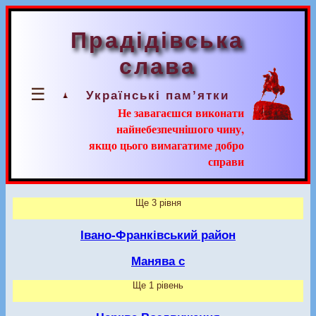
Прадідівська
слава
☰
Українські пам’ятки
Не завагаєшся виконати
найнебезпечнішого чину,
якщо цього вимагатиме добро
справи
Ще 3 рівня
Івано-Франківський район
Манява с
Ще 1 рівень