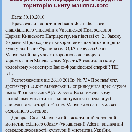
територію Скиту Манявського
Дата: 30.10.2010
Враховуючи клопотання Івано-Франківського
єпархіального управління Української Православної
Церкви Київського Патріархату, на підставі ст. 21 Закону
України «Про охорону і використання пам’яток історії та
культури» Івано-Франківська ОДА передала Скит
Манявський на умовах охоронного договору в
користування Манявському Хресто-Воздвиженському
чоловічому монастирю Івано-Франківської єпархії УПЦ
КП.
Розпорядження від 26.10.2010р. № 734 Про пам’ятку
архітектури «Скит Манявський» оприлюднила прес-служба
Івано-Франківської ОДА. Хресто-Воздвиженському
чоловічому монастирю в користування передали усі
споруди та територію «Скиту Манявського» на умовах
охоронного договору.
Довідка: Скит Манявський – аскетичний чоловічий
монастир східного обряду (український Афон), визначний
осередок духовності, культури й мистецтва України.