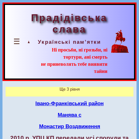
Прадідівська
слава
☰
Українські пам’ятки
Ні просьби, ні грозьби, ні
тортури, ані смерть
не приневолять тебе виявити
тайни
Ще 3 рівня
Івано-Франківський район
Манява с
Монастир Воздвиження
2010 р. УПЦ КП передали усі споруди та