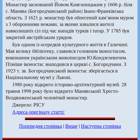
Монастир заснований Йовом Княгиницьким у 1606 р. біля
с. Манява (Богородчанський район) Івано-Франківська
область. З 1621 р. монастир був обнесений кам’яним муром
з 3 оборонними вежами, за якими ховалися жителі
навколишніх сіл під час нападів турків і татар. У 1785 був
закритий австрійським урядом.
Був одним із осередків культурного життя в Галичині.
Мав велику бібліотеку, славився головним іконостасом,
виконаним українським живописцем Ю.Кондзелевичем.
Пізніше іконостас знаходився в церкві с. Богородчани. З
1923 т. зв. Богородчанський іконостас зберігається в
Національному музеї у Львові.
1980 року відкрито історико-архітектурний музей. 28
травня 1998 року було відкрито Манявський Хресто-
Воздвиженський чоловічий монастир.
Джерело: РІСУ
Адреса оригіналу статті:
Попередня сторінка
|
Вище
|
Наступна сторінка