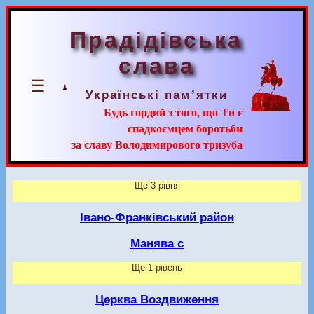
Прадідівська
слава
☰
Українські пам’ятки
Будь гордий з того, що Ти є
спадкоємцем боротьби
за славу Володимирового тризуба
Ще 3 рівня
Івано-Франківський район
Манява с
Ще 1 рівень
Церква Воздвиження