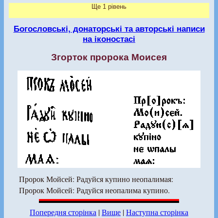
Ще 1 рівень
Богословські, донаторські та авторські написи
на іконостасі
Згорток пророка Моисея
Пророк Мойсей: Радуйся купино неопалимая:
Пророк Мойсей: Радуйся неопалима купино.
Попередня сторінка
|
Вище
|
Наступна сторінка