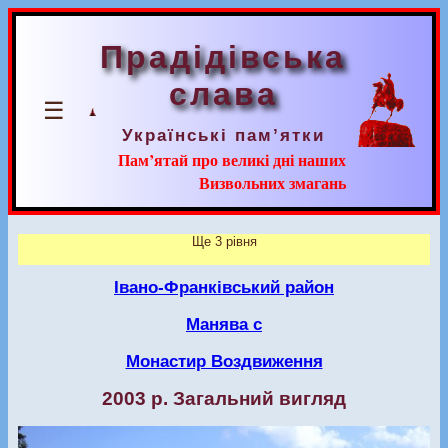
Прадідівська
слава
☰
Українські пам’ятки
Пам’ятай про великі дні наших
Визвольних змагань
Ще 3 рівня
Івано-Франківський район
Манява с
Монастир Воздвиження
2003 р. Загальний вигляд