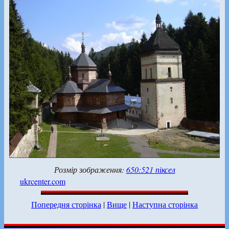
Розмір зображення:
650:521 піксел
ukrcenter.com
Попередня сторінка
|
Вище
|
Наступна сторінка