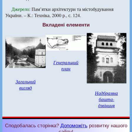
Джерело
: Пам’ятки архітектури та містобудування
України. – К.: Техніка, 2000 р., с. 124.
Вкладені елементи
Генеральний
план
Загальний
вигляд
Надбрамна
башта-
дзвіниця
Сподобалась сторінка?
Допоможіть
розвитку нашого
сайту!