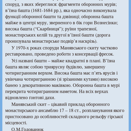
споруд, з яких збереглися: фрагменти оборонних мурів;
в’їзна башта (1681-1684 рр.), яка одночасно виконувала
функції оборонної башти та дзвіниці; оборонна башта
майже в центрі муру, зверненого в бік гори Вознесінки;
висока башта (“Скарбниця”); руїни трапезної,
монастирських келій та другої в’їзної башти (дорога
пронизувала монастирське подвір’я наскрізь).
У 1970-х роках споруди Манявського скиту частково
реставровано, проведено роботи з консервації фресок.
Усі названі башти – майже квадратні в плані. В’їзна
башта являє собою триярусну будівлю, завершену
чотиригранним верхом. Висока башта має п’ять ярусів і
увінчана чотиригранною (зі зрізаними кутами) високою
банею з декоративною маківкою. Оборонна башта в мурі
перекрита чотиригранним наметом. На всіх верхах
відновлено ґонтові дахи.
Манявський скит – цікавий приклад оборонного
монастирського ансамблю 17 – 18 ст., розпланування якого
пристосовано до особливостей складного рельєфу гірської
місцевості.
О.М.Годованюк