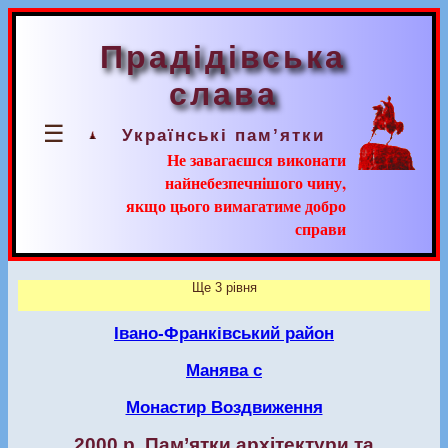
Прадідівська
слава
☰
Українські пам’ятки
Не завагаєшся виконати
найнебезпечнішого чину,
якщо цього вимагатиме добро
справи
Ще 3 рівня
Івано-Франківський район
Манява с
Монастир Воздвиження
2000 р. Пам’ятки архітектури та