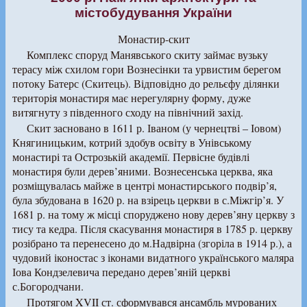
містобудування України
Монастир-скит
Комплекс споруд Манявського скиту займає вузьку
терасу між схилом гори Вознесінки та урвистим берегом
потоку Батерс (Скитець). Відповідно до рельєфу ділянки
територія монастиря має нерегулярну форму, дуже
витягнуту з південного сходу на північний захід.
Скит засновано в 1611 р. Іваном (у чернецтві – Іовом)
Княгиницьким, котрий здобув освіту в Унівському
монастирі та Острозькій академії. Первісне будівлі
монастиря були дерев’яними. Вознесенська церква, яка
розміщувалась майже в центрі монастирського подвір’я,
була збудована в 1620 р. на взірець церкви в с.Міжгір’я. У
1681 р. на тому ж місці споруджено нову дерев’яну церкву з
тису та кедра. Після скасування монастиря в 1785 р. церкву
розібрано та перенесено до м.Надвірна (згоріла в 1914 р.), а
чудовий іконостас з іконами видатного українського маляра
Іова Кондзелевича передано дерев’яній церкві
с.Богородчани.
Протягом XVII ст. сформувався ансамбль мурованих