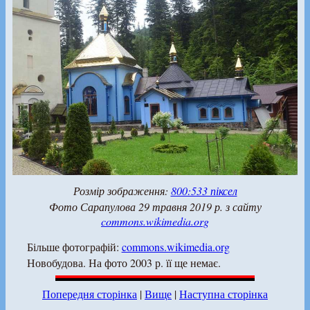
Розмір зображення:
800:533 піксел
Фото Сарапулова 29 травня 2019 р. з сайту
commons.wikimedia.org
Більше фотографій:
commons.wikimedia.org
Новобудова. На фото 2003 р. її ще немає.
Попередня сторінка
|
Вище
|
Наступна сторінка