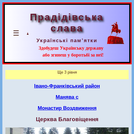
Прадідівська
слава
☰
Українські пам’ятки
Здобудеш Українську державу
або згинеш у боротьбі за неї!
Ще 3 рівня
Івано-Франківський район
Манява с
Монастир Воздвиження
Церква Благовіщення