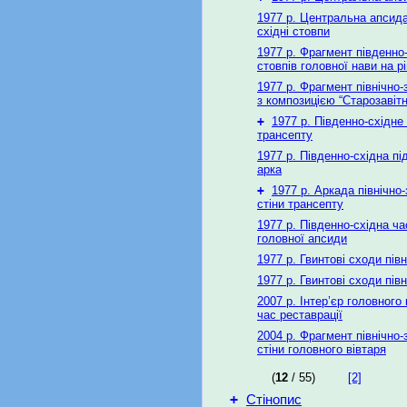
1977 р. Центральна апсида
східні стовпи
1977 р. Фрагмент південно
стовпів головної нави на рі
1977 р. Фрагмент північно-
з композицією “Старозавітн
+
1977 р. Південно-східне
трансепту
1977 р. Південно-східна п
арка
+
1977 р. Аркада північно-
стіни трансепту
1977 р. Південно-східна ча
головної апсиди
1977 р. Гвинтові сходи пів
1977 р. Гвинтові сходи пів
2007 р. Інтер’єр головного
час реставрації
2004 р. Фрагмент північно-
стіни головного вівтаря
(
12
/ 55)
[2]
+
Стінопис