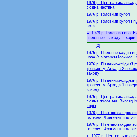
1976 р. Центральна апсида
східна частина
1976 р. Головний купол
1976 р. Головний купол і п
арка
–
1976 р. Головна нава. В
південного заходу, з хорів
[2]
1976 р. Південно-східна в
нава (з вівтарем Іоакима і 
1976 р. Південно-східний р
трансепту. Аркада 2 поверх
заходу
1976 р. Південний-східний
трансепту. Аркада 1 поверх
заходу
1976 р. Центральна апсида
східна половина. Вигляд із
хорів
1976 р. Північно-західна з
галерея. Фрагмент підлоги
1976 р. Північно-західна з
галерея. Фрагмент підлоги
+
1977 р. Центральна апс