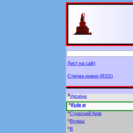
Лист на сайт
Стрічка новин (RSS)
^
Україна
^
Київ м
^
Сучасний Київ
^
Вулиці
^
В