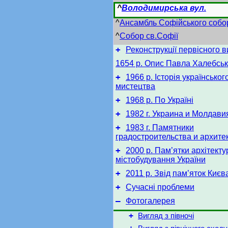
^
Володимирська вул.
^
Ансамбль Софійського собо
^
Собор св.Софії
+
Реконструкції первісного 
1654 р. Опис Павла Халебськ
+
1966 р. Історія українськог
мистецтва
+
1968 р. По Україні
+
1982 г. Украина и Молдави
+
1983 г. Памятники
градостроительства и архите
+
2000 р. Пам’ятки архітекту
містобудування України
+
2011 р. Звід пам’яток Києв
+
Сучасні проблеми
–
Фотогалерея
+
Вигляд з півночі