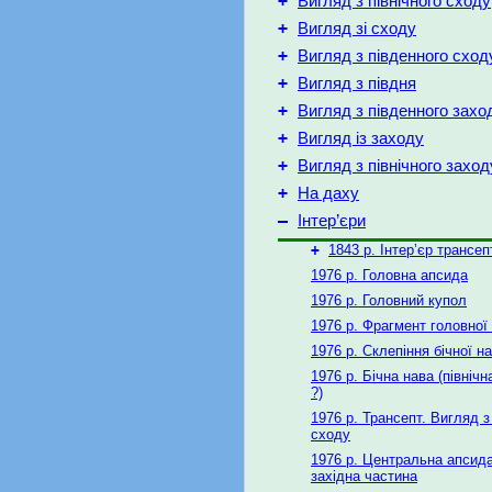
+
Вигляд з північного сходу
+
Вигляд зі сходу
+
Вигляд з південного сход
+
Вигляд з півдня
+
Вигляд з південного захо
+
Вигляд із заходу
+
Вигляд з північного заход
+
На даху
–
Інтер’єри
+
1843 р. Інтер’єр трансеп
1976 р. Головна апсида
1976 р. Головний купол
1976 р. Фрагмент головної
1976 р. Склепіння бічної н
1976 р. Бічна нава (північн
?)
1976 р. Трансепт. Вигляд з
сходу
1976 р. Центральна апсида
західна частина