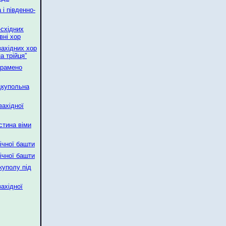
 і південно-
-східних
вні хор
західних хор
а трійця”
 рамено
ідкупольна
західної
стина віми
нічної башти
нічної башти
 куполу під
західної