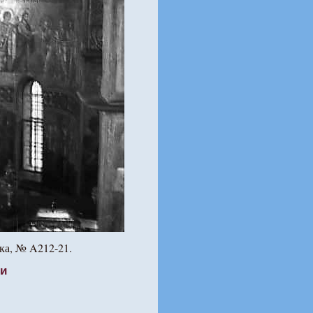
ека, № A212-21.
ти