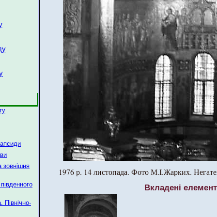
у
ду
у
ту
 апсиди
ави
а зовнішня
1976 р. 14 листопада. Фото М.І.Жарких. Негат
 південного
Вкладені елемен
. Північно-