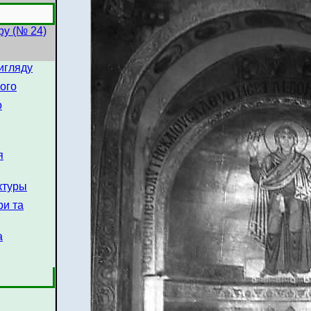
ру (№ 24)
вигляду
ого
о
я
ктуры
ри та
а