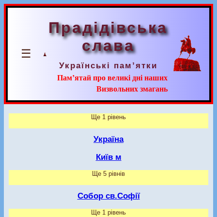
Прадідівська
слава
☰
Українські пам’ятки
Пам’ятай про великі дні наших
Визвольних змагань
Ще 1 рівень
Україна
Київ м
Ще 5 рівнів
Собор св.Софії
Ще 1 рівень