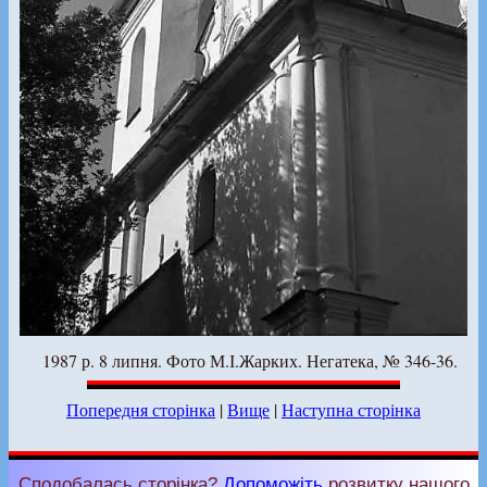
1987 р. 8 липня. Фото М.І.Жарких. Негатека, № 346-36.
Попередня сторінка
|
Вище
|
Наступна сторінка
Сподобалась сторінка?
Допоможіть
розвитку нашого