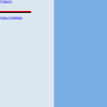
0 піксел
упна сторінка