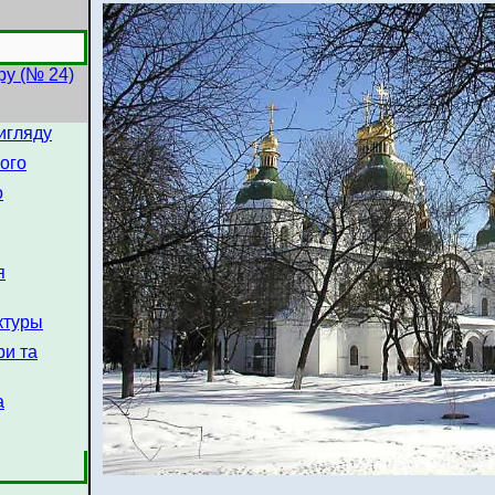
ру (№ 24)
вигляду
ого
о
я
ктуры
ри та
а