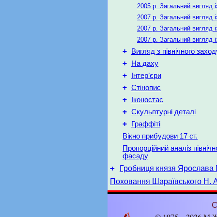
2005 р. Загальний вигляд і
2007 р. Загальний вигляд і
2007 р. Загальний вигляд і
2007 р. Загальний вигляд і
+
Вигляд з північного заход
+
На даху
+
Інтер’єри
+
Стінопис
+
Іконостас
+
Скульптурні деталі
+
Граффіті
Вікно прибудови 17 ст.
Пропорційний аналіз північн
фасаду
+
Гробниця князя Ярослава
Поховання Шараївського Н. А
С
© 1975 – 2026 М.Ж