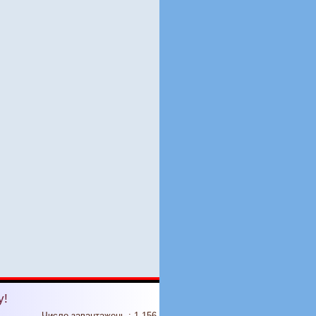
у!
Число завантажень : 1 156