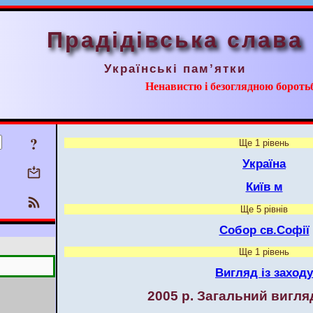
Прадідівська слава
Українські пам’ятки
Ненавистю і безоглядною борот
?
Ще 1 рівень
Україна
Київ м
Ще 5 рівнів
Собор св.Софії
Ще 1 рівень
Вигляд із заходу
2005 р. Загальний вигляд