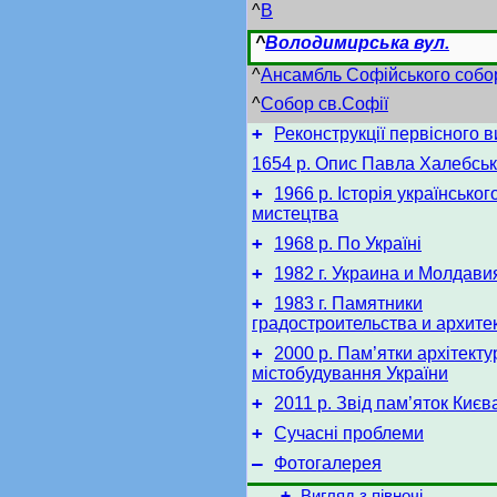
^
В
^
Володимирська вул.
^
Ансамбль Софійського собо
^
Собор св.Софії
+
Реконструкції первісного 
1654 р. Опис Павла Халебськ
+
1966 р. Історія українськог
мистецтва
+
1968 р. По Україні
+
1982 г. Украина и Молдави
+
1983 г. Памятники
градостроительства и архите
+
2000 р. Пам’ятки архітекту
містобудування України
+
2011 р. Звід пам’яток Києв
+
Сучасні проблеми
–
Фотогалерея
+
Вигляд з півночі