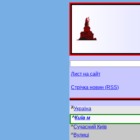
Лист на сайт
Стрічка новин (RSS)
^
Україна
^
Київ м
^
Сучасний Київ
^
Вулиці