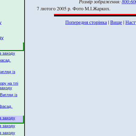
Розмір зображення:
800:60
7 лютого 2005 р. Фото М.І.Жарких.
Попередня сторінка
|
Вище
|
Наст
у
ду
з заходу
фасад.
Вигляд із
ору на тлі
 заходу
Вигляд із
 фасад.
з заходу
з заходу
з заходу