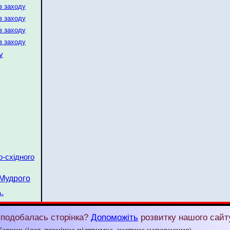
з заходу
з заходу
з заходу
з заходу
у
о-східного
 Мудрого
.
подобалась сторінка?
Допоможіть
розвитку нашого сайт
арких (ідея, технічна підтримка, частина наповнення)