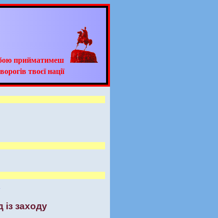
ьбою прийматимеш
ворогів твоєї нації
 із заходу