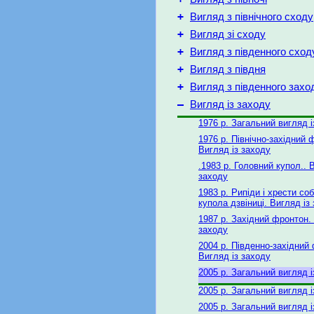
+
Вигляд з північного сходу
+
Вигляд зі сходу
+
Вигляд з південного сход
+
Вигляд з півдня
+
Вигляд з південного захо
–
Вигляд із заходу
1976 р. Загальний вигляд і
1976 р. Північно-західний 
Вигляд із заходу
.1983 р. Головний купол.. 
заходу
1983 р. Рипіди і хрести соб
купола дзвіниці. Вигляд із
1987 р. Західний фронтон. 
заходу
2004 р. Південно-західний
Вигляд із заходу
2005 р. Загальний вигляд і
2005 р. Загальний вигляд і
2005 р. Загальний вигляд і