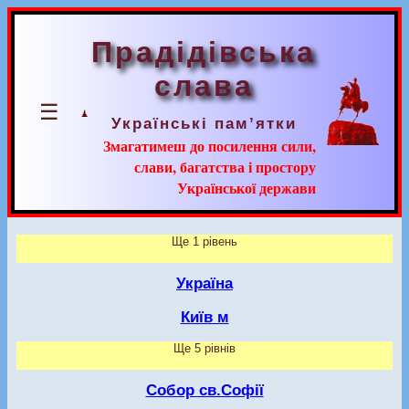
Прадідівська
слава
☰
Українські пам’ятки
Змагатимеш до посилення сили,
слави, багатства і простору
Української держави
Ще 1 рівень
Україна
Київ м
Ще 5 рівнів
Собор св.Софії