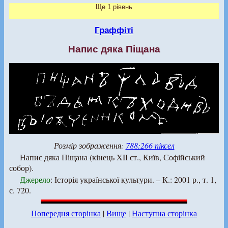
Ще 1 рівень
Граффіті
Напис дяка Піщана
Розмір зображення:
788:266 піксел
Напис дяка Піщана (кінець XII ст., Київ, Софійський
собор).
Джерело
: Історія української культури. – К.: 2001 р., т. 1,
с. 720.
Попередня сторінка
|
Вище
|
Наступна сторінка