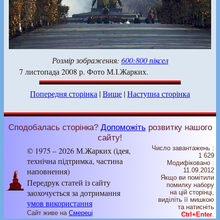
Розмір зображення:
600:800 піксел
7 листопада 2008 р. Фото М.І.Жарких.
Попередня сторінка
|
Вище
|
Наступна сторінка
Сподобалась сторінка?
Допоможіть
розвитку нашого
сайту!
Число завантажень :
© 1975 – 2026 М.Жарких (ідея,
1 629
технічна підтримка, частина
Модифіковано :
наповнення)
11.09.2012
Якщо ви помітили
Передрук статей із сайту
помилку набору
заохочується за дотримання
на цiй сторiнцi,
видiлiть її мишкою
умов використання
та натисніть
Сайт живе на
Смереці
Ctrl+Enter
.