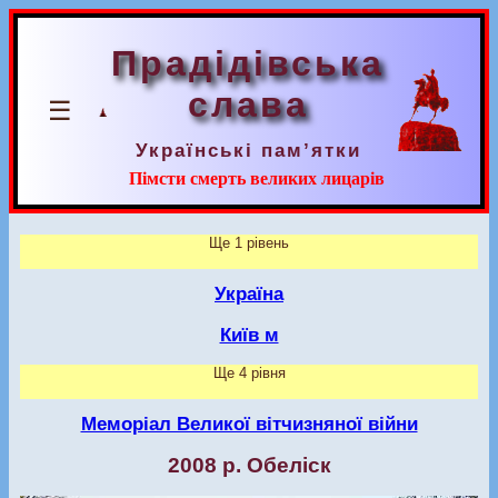
Прадідівська
слава
☰
Українські пам’ятки
Пімсти смерть великих лицарів
Ще 1 рівень
Україна
Київ м
Ще 4 рівня
Меморіал Великої вітчизняної війни
2008 р. Обеліск