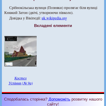
Срібнокільська вулиця (Позняки) пролягає біля вулиці
Княжий Затон (двічі, утворюючи півколо).
Довідка у Вікіпедії:
uk.wikipedia.org
Вкладені елементи
Костел
Успіння (№ 9а)
Сподобалась сторінка?
Допоможіть
розвитку нашого
сайту!