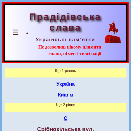
Прадідівська
слава
☰
Українські пам’ятки
Не дозволиш нікому плямити
слави, ні честі твоєї нації
Ще 1 рівень
Україна
Київ м
Ще 2 рівня
С
Срібнокільська вул.