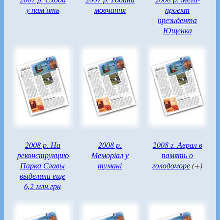
у пам’ять
мовчання
проект
президента
Ющенка
2008 р. На
2008 р.
2008 г. Аврал в
реконструкцию
Меморіал у
память о
Парка Славы
тумані
голодоморе
(+)
выделили еще
6,2 млн.грн