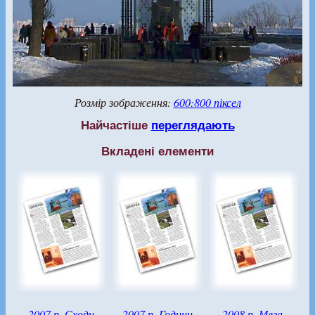
Розмір зображення:
600:800 піксел
Найчастіше
переглядають
Вкладені елементи
2007 р. Сходи
2007 р. Години
2008 р. Мега-