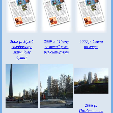
2008 р. Музей
2009 г. “Свечу
2009 р. Свеча
голодомору:
памяти” уже
по лавре
яким йому
ремонтируют
бути?
2008 р.
Пам’ятник на