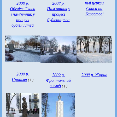
тлі церкви
2008 р.
2008 р.
Спаса на
Обеліск Слави
Пам’ятник у
Берестові
і пам’ятник у
процесі
процесі
будівництва
будівництва
2009 р.
2009 р.
2009 р. Жорна
Пропілеї
(+)
Фронтальний
вигляд
(+)