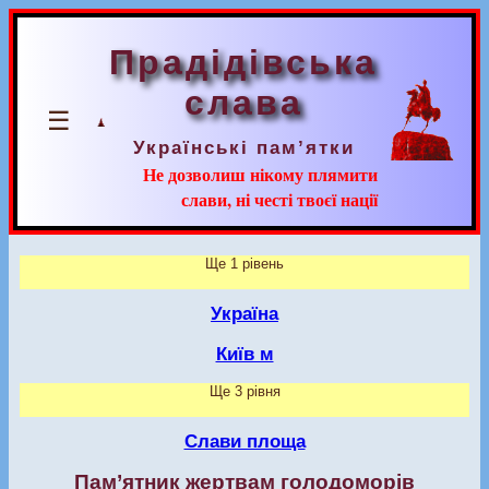
Прадідівська
слава
☰
Українські пам’ятки
Не дозволиш нікому плямити
слави, ні честі твоєї нації
Ще 1 рівень
Україна
Київ м
Ще 3 рівня
Слави площа
Пам’ятник жертвам голодоморів