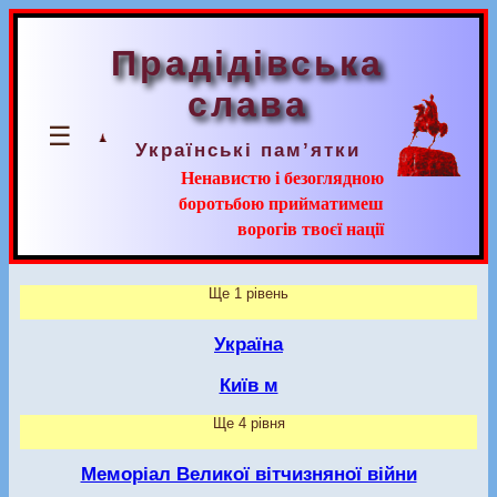
Прадідівська
слава
☰
Українські пам’ятки
Ненавистю і безоглядною
боротьбою прийматимеш
ворогів твоєї нації
Ще 1 рівень
Україна
Київ м
Ще 4 рівня
Меморіал Великої вітчизняної війни