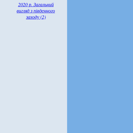
2020 р. Загальний
вигляд з південного
заходу (2)