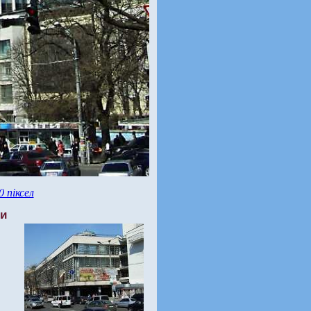
0 піксел
ти