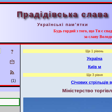
Прадідівська слава
Українські пам’ятки
Будь гордий з того, що Ти є сп
за славу Волод
?
Ще 1 рівень
Україна
Київ м
Ще 3 рівня
(1)
Січових стрільців в
Міністерство торгівл