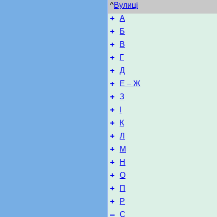
^
Вулиці
+
А
+
Б
+
В
+
Г
+
Д
+
Е – Ж
+
З
+
І
+
К
+
Л
+
М
+
Н
+
О
+
П
+
Р
–
С