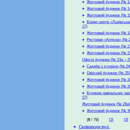
+
Житловий будинок (№ 1
+
Житловий будинок (№ 1
+
Житловий будинок (№ 1
+
Бізнес-центр «Львівськ
17)
+
Житловий будинок (№ 1
+
Ресторан «Аляска» (№ 2
+
Житловий будинок (№ 2
+
Житловий будинок (№ 2
Офісні будинки (№ 23а – 2
+
Садиба з історією (№ 24
+
Офісний будинок (№ 25)
+
Житловий будинок (№ 2
+
Житловий будинок (№ 2
+
Будинок навчальних зак
27)
Житловий будинок (№ 28а)
+
Житловий будинок (№ 3
(
9
/ 79)
[2]
[3]
+
Сковороди вул.