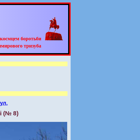
адкоємцем боротьби
имирового тризуба
ул.
і (№ 8)