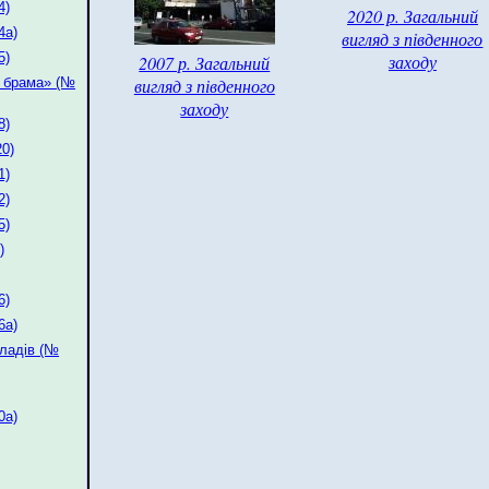
4)
2020 р. Загальний
4а)
вигляд з південного
5)
заходу
2007 р. Загальний
вигляд з південного
а брама» (№
заходу
8)
0)
1)
2)
5)
)
6)
6а)
ладів (№
0а)