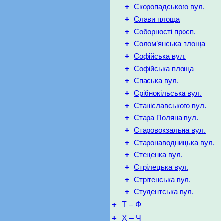
+
Скоропадського вул.
+
Слави площа
+
Соборності просп.
+
Солом’янська площа
+
Софійська вул.
+
Софійська площа
+
Спаська вул.
+
Срібнокільська вул.
+
Станіславського вул.
+
Стара Поляна вул.
+
Старовокзальна вул.
+
Старонаводницька вул.
+
Стеценка вул.
+
Стрілецька вул.
+
Стрітенська вул.
+
Студентська вул.
+
Т – Ф
+
Х – Ч