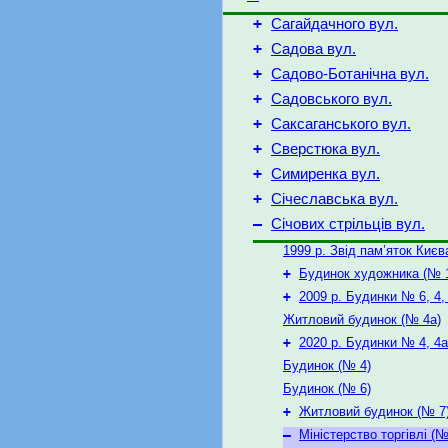
+
Сагайдачного вул.
+
Садова вул.
+
Садово-Ботанічна вул.
+
Садовського вул.
+
Саксаганського вул.
+
Сверстюка вул.
+
Симиренка вул.
+
Січеславська вул.
–
Січових стрільців вул.
1999 р. Звід пам’яток Києв
+
Будинок художника (№ 1
+
2009 р. Будинки № 6, 4,
Житловий будинок (№ 4а)
+
2020 р. Будинки № 4, 4а
Будинок (№ 4)
Будинок (№ 6)
+
Житловий будинок (№ 7
–
Міністерство торгівлі (№