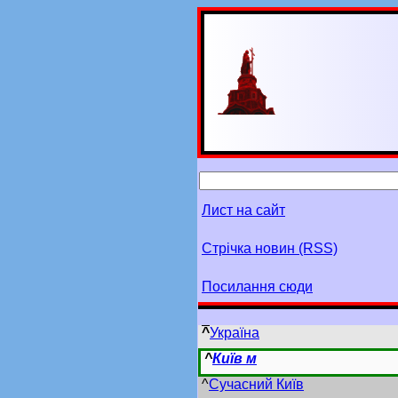
Лист на сайт
Стрічка новин (RSS)
Посилання сюди
^
Україна
^
Київ м
^
Сучасний Київ