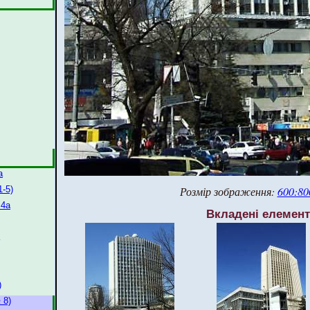
а
Розмір зображення:
600:80
-5)
 4а
Вкладені елемен
)
 8)