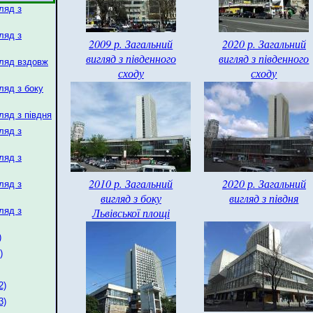
ляд з
ляд з
2009 р. Загальний
2020 р. Загальний
вигляд з південного
вигляд з південного
гляд вздовж
сходу
сходу
ляд з боку
ляд з півдня
ляд з
ляд з
2010 р. Загальний
2020 р. Загальний
ляд з
вигляд з боку
вигляд з півдня
Львівської площі
ляд з
)
)
2)
3)