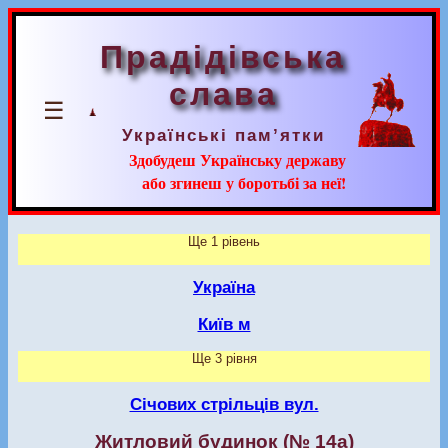
Прадідівська
слава
☰
Українські пам’ятки
Здобудеш Українську державу
або згинеш у боротьбі за неї!
Ще 1 рівень
Україна
Київ м
Ще 3 рівня
Січових стрільців вул.
Житловий будинок (№ 14а)