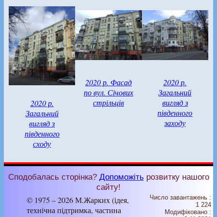
2020 р. Фасад
2020 р.
по вул. Січових
Загальний
стрільців
вигляд з
2020 р.
південного
Загальний
заходу
вигляд з
південного
сходу
Сподобалась сторінка?
Допоможіть
розвитку нашого
сайту!
Число завантажень :
© 1975 – 2026 М.Жарких (ідея,
1 224
технічна підтримка, частина
Модифіковано :