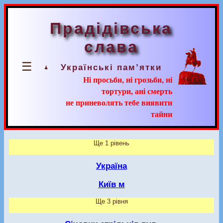
Прадідівська
слава
☰
Українські пам’ятки
Ні просьби, ні грозьби, ні
тортури, ані смерть
не приневолять тебе виявити
тайни
Ще 1 рівень
Україна
Київ м
Ще 3 рівня