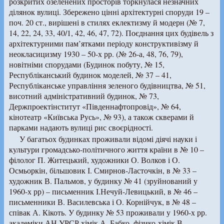
розкритих озеленених просторів торкнулася незначних
ділянок вулиці. Збережено цінні архітектурні споруди 19 –
поч. 20 ст., вирішені в стилях еклектизму й модерн (№ 7,
14, 22, 24, 33, 40/1, 42, 46, 47, 72). Поєднання цих будівель з
архітектурними пам’ятками періоду конструктивізму й
неокласицизму 1930 – 50-х рр. (№ 26-а, 48, 76, 79),
новітніми спорудами (Будинок побуту, № 15,
Республіканський будинок моделей, № 37 – 41,
Республіканське управління зеленого будівництва, № 51,
висотний адміністративний будинок, № 73,
Держпроектінститут «Південнафтопровід», № 64,
кінотеатр «Київська Русь», № 93), а також скверами й
парками надають вулиці рис своєрідності.
У багатьох будинках проживали відомі діячі науки і
культури громадсько-політичного життя країни в № 10 –
філолог П. Житецький, художники О. Волков і О.
Осмьоркін, більшовик І. Смирнов-Ласточкін, в № 33 –
художник В. Пальмов, у будинку № 41 (зруйнований у
1960-х рр) – письменник І.Нечуй-Левицький, в № 46 –
письменники В. Василевська і О. Корнійчук, в № 48 –
співак А. Кікоть. У будинку № 53 проживали у 1960-х рр.
академіки АН УРСР хімік А. Бабко, фізико-хімік В.