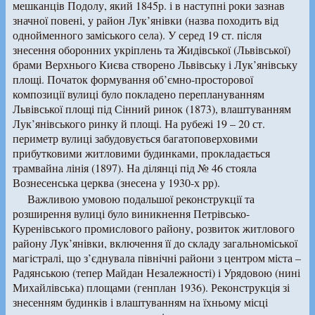
мешканців Подолу, який 1845р. і в наступні роки зазнав
значної повені, у район Лук’янівки (назва походить від
однойменного заміського села). У серед 19 ст. після
знесення оборонних укріплень та Жидівської (Львівської)
брами Верхнього Києва створено Львівську і Лук’янівську
площі. Початок формування об’ємно-просторової
композиції вулиці було покладено переплануванням
Львівської площі під Сінний ринок (1873), влаштуванням
Лук’янівського ринку й площі. На рубежі 19 – 20 ст.
периметр вулиці забудовується багатоповерховими
прибутковими житловими будинками, прокладається
трамвайна лінія (1897). На ділянці під № 46 стояла
Вознесенська церква (знесена у 1930-х рр).
Важливою умовою подальшої реконструкції та
розширення вулиці було виникнення Петрівсько-
Куренівського промислового району, розвиток житлового
району Лук’янівки, включення її до складу загальноміської
магістралі, що з’єднувала північні райони з центром міста –
Радянською (тепер Майдан Незалежності) і Урядовою (нині
Михайлівська) площами (генплан 1936). Реконструкція зі
знесенням будинків і влаштуванням на їхньому місці