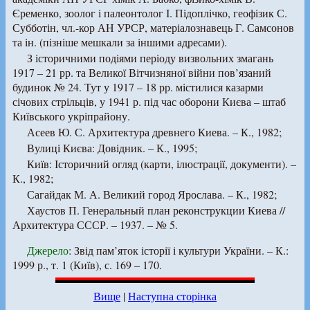
Єременко, зоолог і палеонтолог І. Підоплічко, геофізик С.
Субботін, чл.-кор АН УРСР, матеріалознавець Г. Самсонов
та ін. (пізніше мешкали за іншими адресами).
З історичними подіями періоду визвольних змагань
1917 – 21 рр. та Великої Вітчизняної війни пов’язаний
будинок № 24. Тут у 1917 – 18 рр. містилися казарми
січових стрільців, у 1941 р. під час оборони Києва – штаб
Київського укріпрайону.
Асеев Ю. С. Архитектура древнего Киева. – К., 1982;
Вулиці Києва: Довідник. – К., 1995;
Київ: Історичний огляд (карти, ілюстрації, документи). –
К., 1982;
Сагайдак М. А. Великий город Ярослава. – К., 1982;
Хаустов П. Генеральный план реконструкции Киева //
Архитектура СССР. – 1937. – № 5.
Джерело
: Звід пам’яток історії і культури України. – К.:
1999 р., т. 1 (Київ), с. 169 – 170.
Вище
|
Наступна сторінка