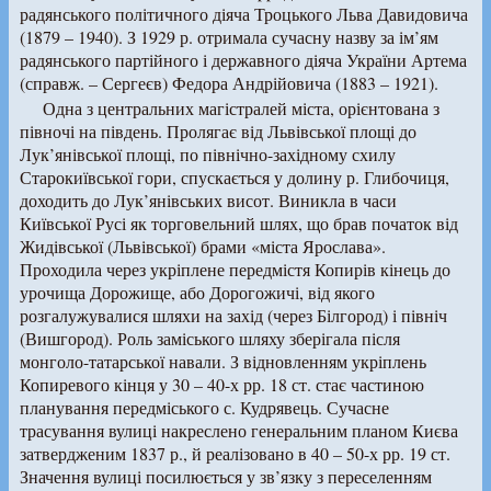
радянського політичного діяча Троцького Льва Давидовича
(1879 – 1940). З 1929 р. отримала сучасну назву за ім’ям
радянського партійного і державного діяча України Артема
(справж. – Сергеєв) Федора Андрійовича (1883 – 1921).
Одна з центральних магістралей міста, орієнтована з
півночі на південь. Пролягає від Львівської площі до
Лук’янівської площі, по північно-західному схилу
Старокиївської гори, спускається у долину р. Глибочиця,
доходить до Лук’янівських висот. Виникла в часи
Київської Русі як торговельний шлях, що брав початок від
Жидівської (Львівської) брами «міста Ярослава».
Проходила через укріплене передмістя Копирів кінець до
урочища Дорожище, або Дорогожичі, від якого
розгалужувалися шляхи на захід (через Білгород) і північ
(Вишгород). Роль заміського шляху зберігала після
монголо-татарської навали. З відновленням укріплень
Копиревого кінця у 30 – 40-х рр. 18 ст. стає частиною
планування передміського с. Кудрявець. Сучасне
трасування вулиці накреслено генеральним планом Києва
затвердженим 1837 р., й реалізовано в 40 – 50-х рр. 19 ст.
Значення вулиці посилюється у зв’язку з переселенням