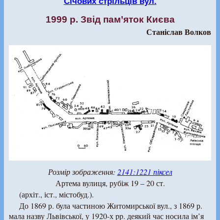
Січових стрільців вул.
1999 р. Звід пам’яток Києва
Станіслав Волков
Розмір зображення:
2141:1221 піксел
Артема вулиця, рубіж 19 – 20 ст.
(архіт., іст., містобуд.).
До 1869 р. була частиною Житомирської вул., з 1869 р.
мала назву Львівської, у 1920-х pp. деякий час носила ім’я