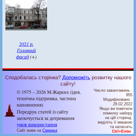
2021 р.
Головний
фасад
(+)
Сподобалась сторінка?
Допоможіть
розвитку нашого
сайту!
Число завантажень :
© 1975 – 2026 М.Жарких (ідея,
955
технічна підтримка, частина
Модифіковано :
наповнення)
28.02.2022
Якщо ви помітили
Передрук статей із сайту
помилку набору
заохочується за дотримання
на цiй сторiнцi,
видiлiть її мишкою
умов використання
та натисніть
Сайт живе на
Смереці
Ctrl+Enter
.