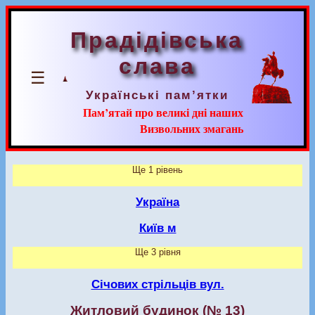
Прадідівська
слава
☰
Українські пам’ятки
Пам’ятай про великі дні наших
Визвольних змагань
Ще 1 рівень
Україна
Київ м
Ще 3 рівня
Січових стрільців вул.
Житловий будинок (№ 13)