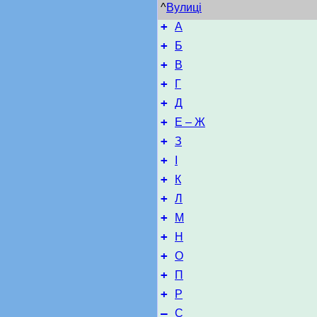
^
Вулиці
+
А
+
Б
+
В
+
Г
+
Д
+
Е – Ж
+
З
+
І
+
К
+
Л
+
М
+
Н
+
О
+
П
+
Р
–
С