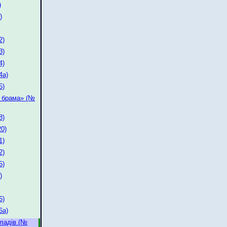
)
)
2)
3)
4)
4а)
5)
а брама» (№
8)
0)
1)
2)
5)
)
6)
6а)
ладів (№