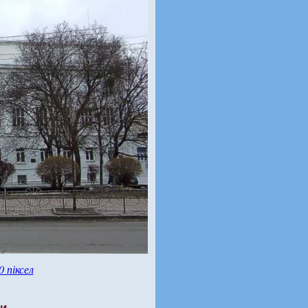
0 піксел
ти