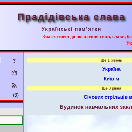
Прадідівська слава
Українські пам’ятки
Змагатимеш до посилення сили, слави, ба
Ук
?
Ще 1 рівень
Україна
Київ м
Ще 3 рівня
(3)
Січових стрільців в
Будинок навчальних закл