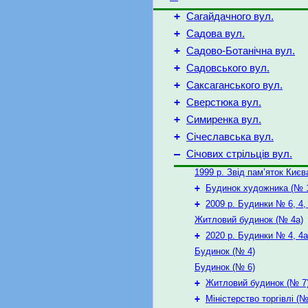
+
Сагайдачного вул.
+
Садова вул.
+
Садово-Ботанічна вул.
+
Садовського вул.
+
Саксаганського вул.
+
Сверстюка вул.
+
Симиренка вул.
+
Січеславська вул.
–
Січових стрільців вул.
1999 р. Звід пам’яток Києв
+
Будинок художника (№ 1
+
2009 р. Будинки № 6, 4,
Житловий будинок (№ 4а)
+
2020 р. Будинки № 4, 4а
Будинок (№ 4)
Будинок (№ 6)
+
Житловий будинок (№ 7
+
Міністерство торгівлі (№