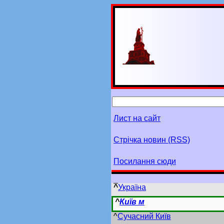
Лист на сайт
Стрічка новин (RSS)
Посилання сюди
^
Україна
^
Київ м
^
Сучасний Київ