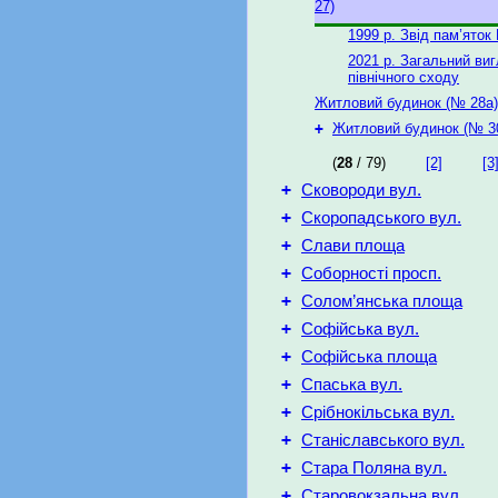
27)
1999 р. Звід пам’яток
2021 р. Загальний виг
північного сходу
Житловий будинок (№ 28а)
+
Житловий будинок (№ 3
(
28
/ 79)
[2]
[3
+
Сковороди вул.
+
Скоропадського вул.
+
Слави площа
+
Соборності просп.
+
Солом’янська площа
+
Софійська вул.
+
Софійська площа
+
Спаська вул.
+
Срібнокільська вул.
+
Станіславського вул.
+
Стара Поляна вул.
+
Старовокзальна вул.