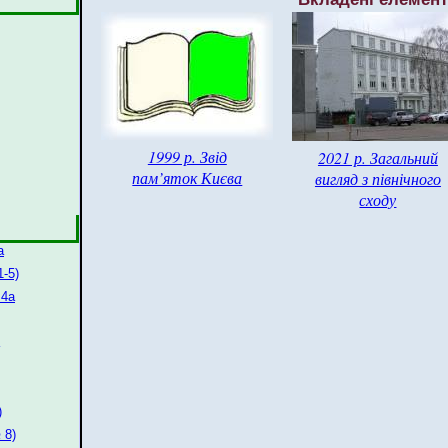
1999 р. Звід
2021 р. Загальний
пам’яток Києва
вигляд з північного
сходу
а
-5)
 4а
)
 8)