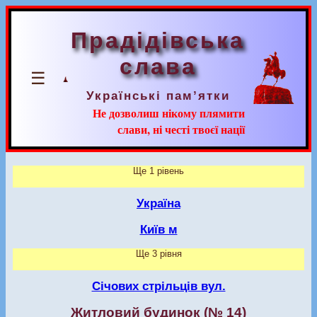
Прадідівська
слава
☰
Українські пам’ятки
Не дозволиш нікому плямити
слави, ні честі твоєї нації
Ще 1 рівень
Україна
Київ м
Ще 3 рівня
Січових стрільців вул.
Житловий будинок (№ 14)