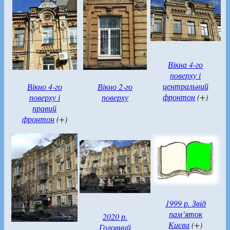
Вікна 4-го
поверху і
центральний
Вікно 4-го
Вікно 2-го
фронтон
(+)
поверху і
поверху
правий
фронтон
(+)
1999 р. Звід
пам’яток
2020 р.
Києва
(+)
Головний