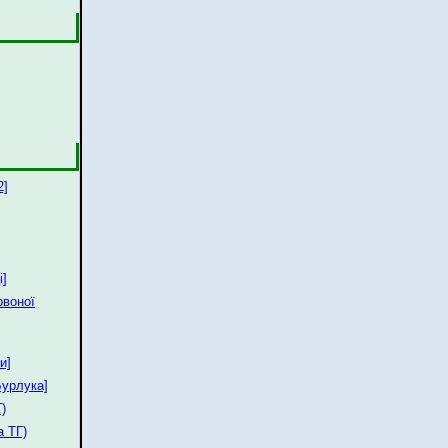
2]
і]
рвоної
и]
Бурлука]
)
а ТГ)