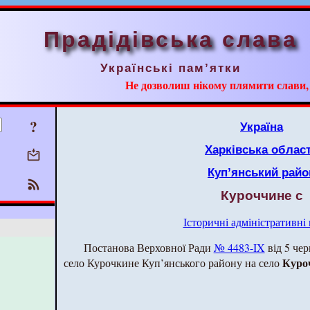
Прадідівська слава
Українські пам’ятки
Не дозволиш нікому плямити слави, ні
?
Україна
Харківська облас
Куп’янський райо
Куроччине с
Історичні адміністративні
Постанова Верховної Ради
№ 4483-IX
від 5 чер
Куро
село Курочкине Куп’янського району на село