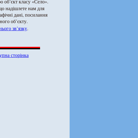
о об’єкт класу «Село».
що надішлете нам для
рафічні дані, посилання
ного об’єкту.
ього зв’язку
.
упна сторінка