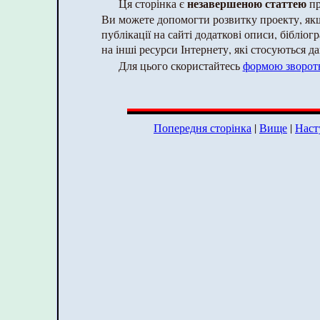
незавершеною статтею
Ця сторінка є
пр
Ви можете допомогти розвитку проекту, як
публікації на сайті додаткові описи, бібліог
на інші ресурси Інтернету, які стосуються да
Для цього скористайтесь
формою зворотн
Попередня сторінка
|
Вище
|
Наст