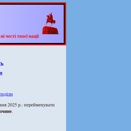
 честі твоєї нації
ть
н
 поділи
вня 2025 р.: перейменувати
ччине
.