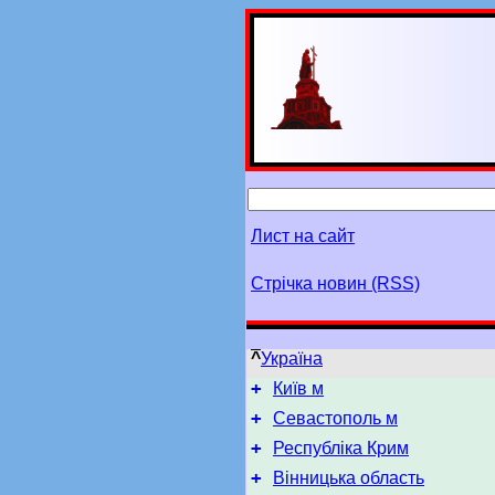
Лист на сайт
Стрічка новин (RSS)
^
Україна
+
Київ м
+
Севастополь м
+
Республіка Крим
+
Вінницька область