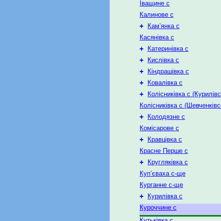
Іващине с
Калинове с
+
Кам’янка с
Касянівка с
+
Катеринівка с
+
Кислівка с
+
Кіндрашівка с
+
Ковалівка с
+
Колісниківка с (Курилівс
Колісниківка с (Шевченківс
+
Колодязне с
Комісарове с
+
Кравцівка с
Красне Перше с
+
Кругляківка с
Куп’єваха с-ще
Курганне с-ще
+
Курилівка с
Куроччине с
Кутьківка с