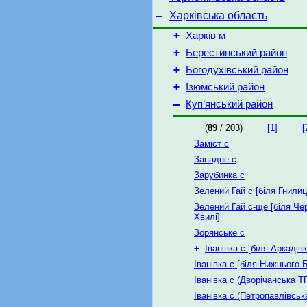
–
Харківська область
+
Харків м
+
Берестинський район
+
Богодухівський район
+
Ізюмський район
–
Куп’янський район
(
89
/ 203)
[1]
[
Заміст с
Западне с
Зарубинка с
Зелений Гай с [біля Гнилиц
Зелений Гай с-ще [біля Че
Хвилі]
Зорянське с
+
Іванівка с [біля Аркадівк
Іванівка с [біля Нижнього 
Іванівка с (Дворічанська ТГ
Іванівка с (Петропавлівськ