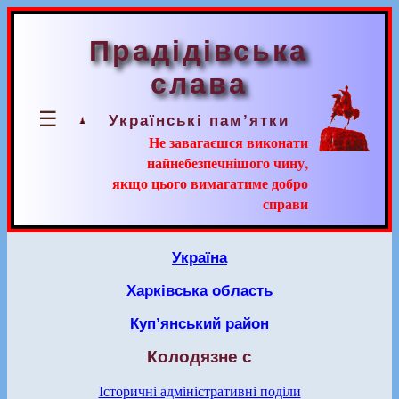
Прадідівська
слава
☰
Українські пам’ятки
Не завагаєшся виконати
найнебезпечнішого чину,
якщо цього вимагатиме добро
справи
Україна
Харківська область
Куп’янський район
Колодязне с
Історичні адміністративні поділи