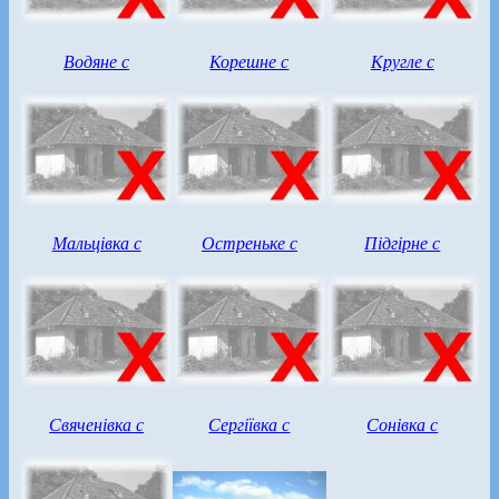
Водяне с
Корешне с
Кругле с
Мальцівка с
Остреньке с
Підгірне с
Свяченівка с
Сергіївка с
Сонівка с