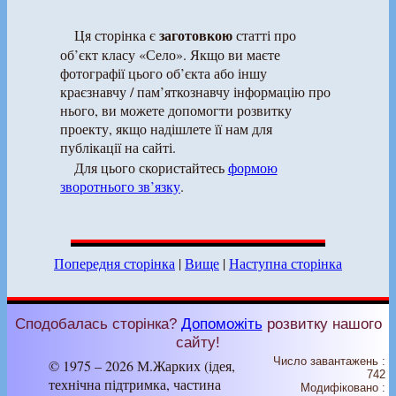
заготовкою
Ця сторінка є
статті про
об’єкт класу «Село». Якщо ви маєте
фотографії цього об’єкта або іншу
краєзнавчу / пам’яткознавчу інформацію про
нього, ви можете допомогти розвитку
проекту, якщо надішлете її нам для
публікації на сайті.
Для цього скористайтесь
формою
зворотнього зв’язку
.
Попередня сторінка
|
Вище
|
Наступна сторінка
Сподобалась сторінка?
Допоможіть
розвитку нашого
сайту!
Число завантажень :
© 1975 – 2026 М.Жарких (ідея,
742
технічна підтримка, частина
Модифіковано :