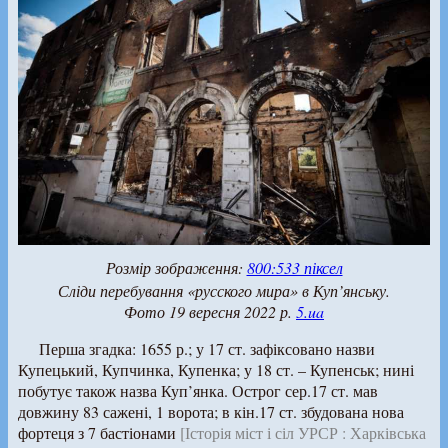
Розмір зображення:
800:533 піксел
Сліди перебування «русского мира» в Куп’янську.
Фото 19 вересня 2022 р.
5.ua
Перша згадка: 1655 р.; у 17 ст. зафіксовано назви
Купецький, Купчинка, Купенка; у 18 ст. – Купенськ; нині
побутує також назва Куп’янка. Острог сер.17 ст. мав
довжину 83 сажені, 1 ворота; в кін.17 ст. збудована нова
фортеця з 7 бастіонами
[Історія міст і сіл УРСР : Харківська