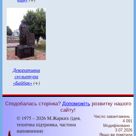
Декоративна
скульптура
«Байбак»
(+)
Сподобалась сторінка?
Допоможіть
розвитку нашого
сайту!
Число завантажень :
© 1975 – 2026 М.Жарких (ідея,
4 091
технічна підтримка, частина
Модифіковано :
наповнення)
3.07.2026
Якщо ви помітили