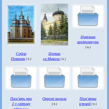
Цивільна
архітектура
(+)
Собор
Церква
Покрови
(+)
св.Миколи
(+)
Пам’ять про
Окремі могили
Пам’ятки
2-у світову
(+)
історії
(+)
війну
(+)