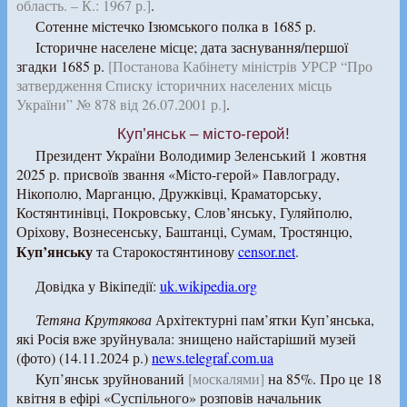
область. – К.: 1967 р.]
.
Сотенне містечко Ізюмського полка в 1685 р.
Історичне населене місце; дата заснування/першої
згадки 1685 р.
[Постанова Кабінету міністрів УРСР “Про
затвердження Списку історичних населених місць
України” № 878 від 26.07.2001 р.]
.
Куп’янськ – місто-герой!
Президент України Володимир Зеленський 1 жовтня
2025 р. присвоїв звання «Місто-герой» Павлограду,
Нікополю, Марганцю, Дружківці, Краматорську,
Костянтинівці, Покровську, Слов’янську, Гуляйполю,
Оріхову, Вознесенську, Баштанці, Сумам, Тростянцю,
Куп’янську
та Старокостянтинову
censor.net
.
Довідка у Вікіпедії:
uk.wikipedia.org
Тетяна Крутякова
Архітектурні пам’ятки Куп’янська,
які Росія вже зруйнувала: знищено найстаріший музей
(фото) (14.11.2024 р.)
news.telegraf.com.ua
Куп’янськ зруйнований
[москалями]
на 85%. Про це 18
квітня в ефірі «Суспільного» розповів начальник