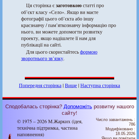
заготовкою
Ця сторінка є
статті про
об’єкт класу «Село». Якщо ви маєте
фотографії цього об’єкта або іншу
краєзнавчу / пам’яткознавчу інформацію про
нього, ви можете допомогти розвитку
проекту, якщо надішлете її нам для
публікації на сайті.
Для цього скористайтесь
формою
зворотнього зв’язку
.
Попередня сторінка
|
Вище
|
Наступна сторінка
Сподобалась сторінка?
Допоможіть
розвитку нашого
сайту!
Число завантажень :
© 1975 – 2026 М.Жарких (ідея,
786
технічна підтримка, частина
Модифіковано :
наповнення)
18.05.2026
Якщо ви помітили