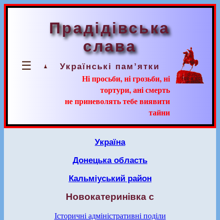
Прадідівська
слава
☰
Українські пам’ятки
Ні просьби, ні грозьби, ні
тортури, ані смерть
не приневолять тебе виявити
тайни
Україна
Донецька область
Кальміуський район
Новокатеринівка с
Історичні адміністративні поділи