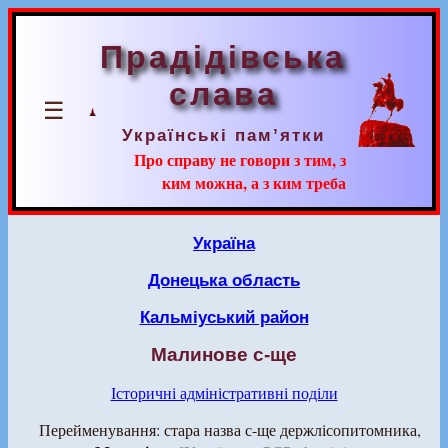
Прадідівська
слава
☰
Українські пам’ятки
Про справу не говори з тим, з
ким можна, а з ким треба
Україна
Донецька область
Кальміуський район
Малинове с-ще
Історичні адміністративні поділи
Перейменування: стара назва с-ще держлісопитомника,