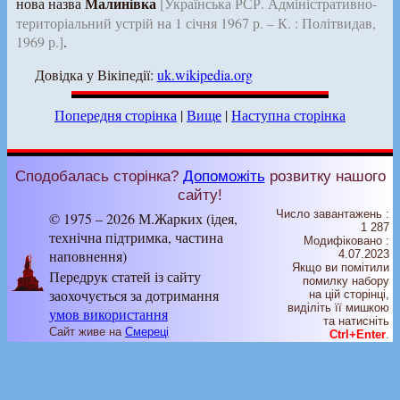
Малинівка
нова назва
[Українська РСР. Адміністративно-
територіальний устрій на 1 січня 1967 р. – К. : Політвидав,
1969 р.]
.
Довідка у Вікіпедії:
uk.wikipedia.org
Попередня сторінка
|
Вище
|
Наступна сторінка
Сподобалась сторінка?
Допоможіть
розвитку нашого
сайту!
Число завантажень :
© 1975 – 2026 М.Жарких (ідея,
1 287
технічна підтримка, частина
Модифіковано :
наповнення)
4.07.2023
Якщо ви помітили
Передрук статей із сайту
помилку набору
заохочується за дотримання
на цiй сторiнцi,
видiлiть її мишкою
умов використання
та натисніть
Сайт живе на
Смереці
Ctrl+Enter
.