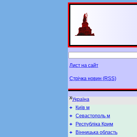
Лист на сайт
Стрічка новин (RSS)
^
Україна
+
Київ м
+
Севастополь м
+
Республіка Крим
+
Вінницька область