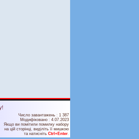
у!
Число завантажень : 1 387
Модифіковано :
4.07.2023
Якщо ви помітили помилку набору
на цiй сторiнцi, видiлiть її мишкою
та натисніть
Ctrl+Enter
.