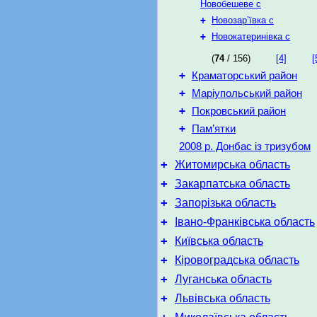
Новобешеве с
+
Новозар’ївка с
+
Новокатеринівка с
(
74
/ 156)
[4]
[
+
Краматорський район
+
Маріупольський район
+
Покровський район
+
Пам’ятки
2008 р. Донбас із тризубом
+
Житомирська область
+
Закарпатська область
+
Запорізька область
+
Івано-Франківська область
+
Київська область
+
Кіровоградська область
+
Луганська область
+
Львівська область