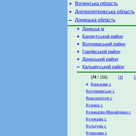
+
Волинська область
+
Дніпропетровська область
–
Донецька область
+
Донецьк м
+
Бахмутський район
+
Волноваський район
+
Горлівський район
+
Донецький район
–
Кальміуський район
(
74
/ 156)
[1]
[
+
Конькове с
Котляревське с
Краснопілля с
Кузнеці с
Кузнецово-Михайлівка с
Куликове с
Культура с
Кумачове с