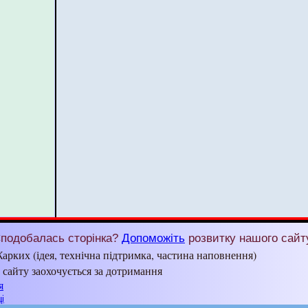
подобалась сторінка?
Допоможіть
розвитку нашого сайт
арких (ідея, технічна підтримка, частина наповнення)
з сайту заохочується за дотримання
я
і