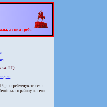
жна, а з ким треба
ь
он
ька ТГ)
 поділи
16 р.: перейменувати село
бешівського району на село