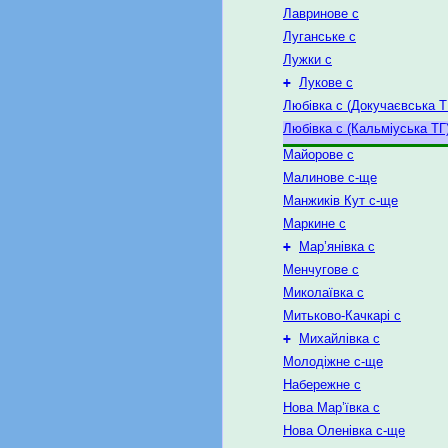
Лавринове с
Луганське с
Лужки с
+
Лукове с
Любівка с (Докучаєвська Т
Любівка с (Кальміуська ТГ
Майорове с
Малинове с-ще
Манжиків Кут с-ще
Маркине с
+
Мар’янівка с
Менчугове с
Миколаївка с
Митьково-Качкарі с
+
Михайлівка с
Молодіжне с-ще
Набережне с
Нова Мар’ївка с
Нова Оленівка с-ще