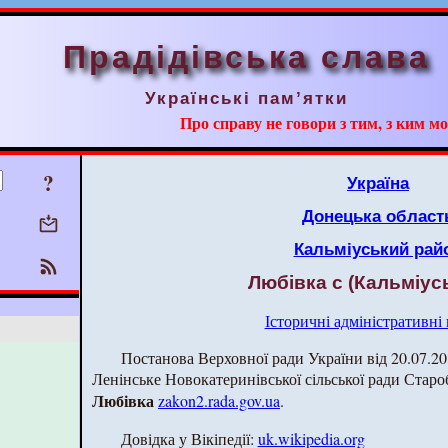
Прадідівська слава
Українські пам’ятки
Про справу не говори з тим, з ким мо
?
Україна
Донецька област
Кальміуський рай
Любівка с (Кальміус
Історичні адміністративні
Постанова Верховної ради України від 20.07.20
Ленінське Новокатеринівської сільської ради Старо
Любівка
zakon2.rada.gov.ua
.
Довідка у Вікіпедії:
uk.wikipedia.org