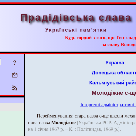
Прадідівська слава
Українські пам’ятки
Будь гордий з того, що Ти є сп
за славу Волод
?
Україна
Донецька област
Кальміуський рай
Молодіжне с-щ
Історичні адміністративні
Перейменування: стара назва с-ще школи механі
Молодіжне
нова назва
[Українська РСР. Адміністр
на 1 січня 1967 р. – К. : Політвидав, 1969 р.]
.