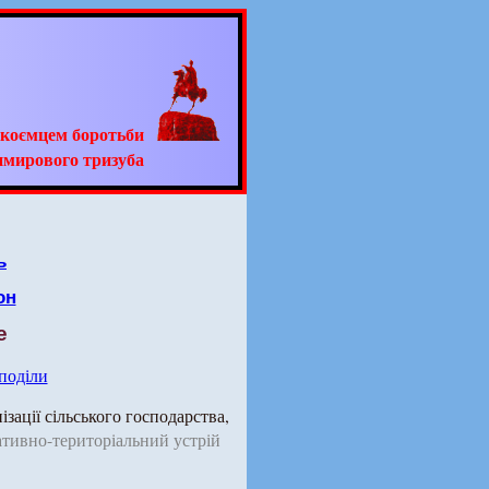
адкоємцем боротьби
имирового тризуба
ь
он
е
 поділи
зації сільського господарства,
ативно-територіальний устрій