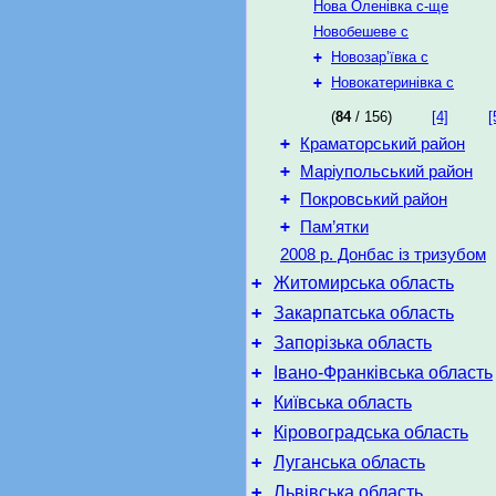
Нова Оленівка с-ще
Новобешеве с
+
Новозар’ївка с
+
Новокатеринівка с
(
84
/ 156)
[4]
[
+
Краматорський район
+
Маріупольський район
+
Покровський район
+
Пам’ятки
2008 р. Донбас із тризубом
+
Житомирська область
+
Закарпатська область
+
Запорізька область
+
Івано-Франківська область
+
Київська область
+
Кіровоградська область
+
Луганська область
+
Львівська область