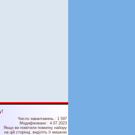
у!
Число завантажень : 1 597
Модифіковано :
4.07.2023
Якщо ви помітили помилку набору
на цiй сторiнцi, видiлiть її мишкою