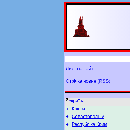
Лист на сайт
Стрічка новин (RSS)
^
Україна
+
Київ м
+
Севастополь м
+
Республіка Крим