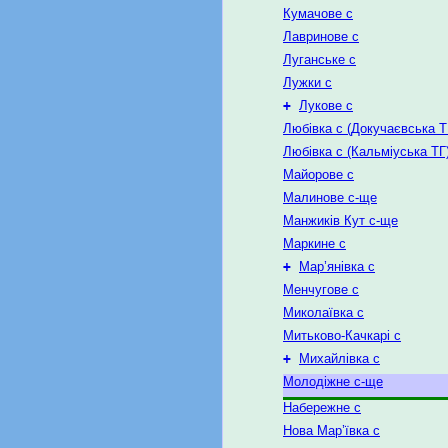
Кумачове с
Лавринове с
Луганське с
Лужки с
+
Лукове с
Любівка с (Докучаєвська Т
Любівка с (Кальміуська ТГ
Майорове с
Малинове с-ще
Манжиків Кут с-ще
Маркине с
+
Мар’янівка с
Менчугове с
Миколаївка с
Митьково-Качкарі с
+
Михайлівка с
Молодіжне с-ще
Набережне с
Нова Мар’ївка с