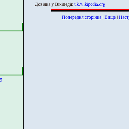
Довідка у Вікіпедії:
uk.wikipedia.org
Попередня сторінка
|
Вище
|
Наст
2]