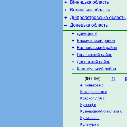
+
Вінницька область
+
Волинська область
+
Дніпропетровська область
–
Донецька область
+
Донецьк м
+
Бахмутський район
+
Волноваський район
+
Горлівський район
+
Донецький район
–
Кальміуський район
(
84
/ 156)
[1]
[
+
Конькове с
Котляревське с
Краснопілля с
Кузнеці с
Кузнецово-Михайлівка с
Куликове с
Культура с