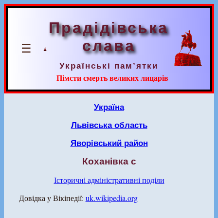
Прадідівська
слава
☰
Українські пам’ятки
Пімсти смерть великих лицарів
Україна
Львівська область
Яворівський район
Коханівка с
Історичні адміністративні поділи
Довідка у Вікіпедії:
uk.wikipedia.org