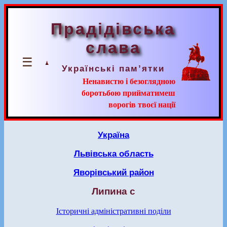
Прадідівська
слава
☰
Українські пам’ятки
Ненавистю і безоглядною
боротьбою прийматимеш
ворогів твоєї нації
Україна
Львівська область
Яворівський район
Липина с
Історичні адміністративні поділи