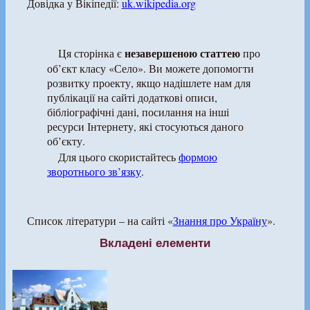
Довідка у Вікіпедії:
uk.wikipedia.org
незавершеною статтею
Ця сторінка є
про
об’єкт класу «Село». Ви можете допомогти
розвитку проекту, якщо надішлете нам для
публікації на сайті додаткові описи,
бібліографічні дані, посилання на інші
ресурси Інтернету, які стосуються даного
об’єкту.
Для цього скористайтесь
формою
зворотнього зв’язку
.
Список літератури – на сайті «
Знання про Україну
».
Вкладені елементи