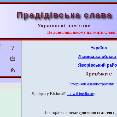
Прадідівська слава
Українські пам’ятки
Не дозволиш нікому плямити слави, ні
?
Україна
Львівська област
Яворівський рай
Крив’яки с
Історичні адміністративні
Довідка у Вікіпедії:
uk.wikipedia.org
незавершеною статтею
Ця сторінка є
пр