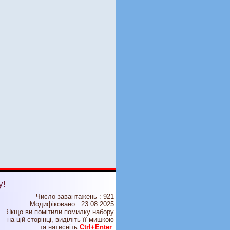
у!
Число завантажень : 921
Модифіковано :
23.08.2025
Якщо ви помітили помилку набору
на цiй сторiнцi, видiлiть її мишкою
та натисніть
Ctrl+Enter
.