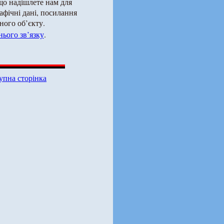
що надішлете нам для
рафічні дані, посилання
ного об’єкту.
ього зв’язку
.
упна сторінка