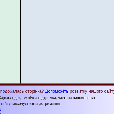
подобалась сторінка?
Допоможіть
розвитку нашого сайт
арких (ідея, технічна підтримка, частина наповнення)
з сайту заохочується за дотримання
я
і