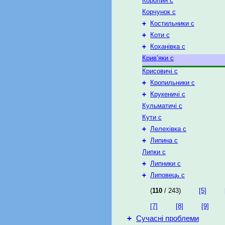
Королин с
Корчунок с
+
Костильники с
+
Коти с
+
Коханівка с
Крив’яки с
Крисовичі с
+
Кропильники с
+
Крукеничі с
Кульматичі с
Кути с
+
Лелехівка с
+
Липина с
Липки с
+
Липники с
+
Липовець с
(
110
/ 243)
[5]
[7]
[8]
[9]
+
Сучасні проблеми