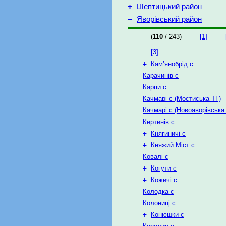
+
Шептицький район
–
Яворівський район
(
110
/ 243)
[1]
[3]
+
Кам’янобрід с
Карачинів с
Карпи с
Качмарі с (Мостиська ТГ)
Качмарі с (Новояворівська
Кертинів с
+
Княгиничі с
+
Княжий Міст с
Ковалі с
+
Когути с
+
Кожичі с
Колодка с
Колониці с
+
Конюшки с