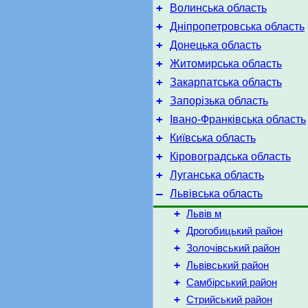
+
Волинська область
+
Дніпропетровська область
+
Донецька область
+
Житомирська область
+
Закарпатська область
+
Запорізька область
+
Івано-Франківська область
+
Київська область
+
Кіровоградська область
+
Луганська область
–
Львівська область
+
Львів м
+
Дрогобицький район
+
Золочівський район
+
Львівський район
+
Самбірський район
+
Стрийський район