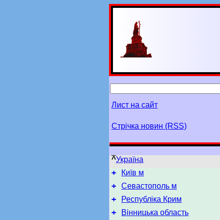
Лист на сайт
Стрічка новин (RSS)
^
Україна
+
Київ м
+
Севастополь м
+
Республіка Крим
+
Вінницька область