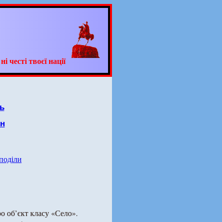
 честі твоєї нації
ь
он
 поділи
о об’єкт класу «Село».