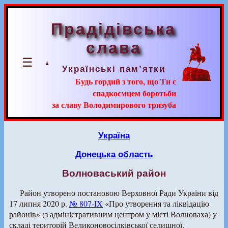
Прадідівська
слава
☰
Українські пам’ятки
Будь гордий з того, що Ти є
спадкоємцем боротьби
за славу Володимирового тризуба
Україна
Донецька область
Волноваський район
Район утворено постановою Верховної Ради України від
17 липня 2020 р.
№ 807-IX
«Про утворення та ліквідацію
районів» (з адміністративним центром у місті Волноваха) у
складі територій Великоновосілківської селищної,