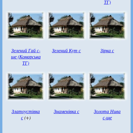
ТГ)
Зелений Гай с-
Зелений Кут с
Зірка с
ще (Комарська
ТГ)
Златоустівка
Знаменівка с
Золота Нива
с
(+)
с-ще