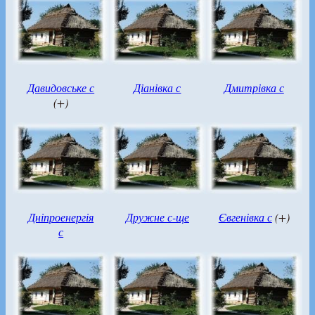
Давидовське с
Діанівка с
Дмитрівка с
(+)
Дніпроенергія
Дружне с-ще
Євгенівка с
(+)
с