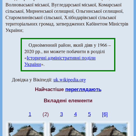
Волноваської міської, Вугледарської міської, Комарської
сільської, Мирненської селищної, Ольгинської селищної,
Старомлинівської сільської, Хлібодарівської сільської
територіальних громад, затверджених Кабінетом Міністрів
України;
Одноіменний район, який діяв у 1966 –
2020 рр., ви можете побачити в розділі
«
Історичні адміністративні поділи
України
».
Довідка у Вікіпедії:
uk.wikipedia.org
Найчастіше
переглядають
Вкладені елементи
1
(2)
3
4
5
[6]