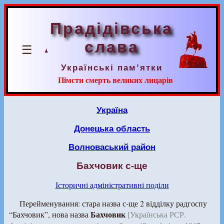
Прадідівська
слава
☰
Українські пам’ятки
Пімсти смерть великих лицарів
Україна
Донецька область
Волноваський район
Бахчовик с-ще
Історичні адміністративні поділи
Перейменування: стара назва с-ще 2 відділку радгоспу
Бахчовик
“Бахчовик”, нова назва
[Українська РСР.