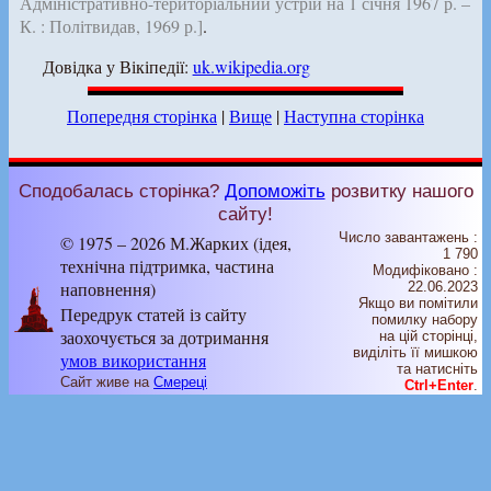
Адміністративно-територіальний устрій на 1 січня 1967 р. –
К. : Політвидав, 1969 р.]
.
Довідка у Вікіпедії:
uk.wikipedia.org
Попередня сторінка
|
Вище
|
Наступна сторінка
Сподобалась сторінка?
Допоможіть
розвитку нашого
сайту!
Число завантажень :
© 1975 – 2026 М.Жарких (ідея,
1 790
технічна підтримка, частина
Модифіковано :
наповнення)
22.06.2023
Якщо ви помітили
Передрук статей із сайту
помилку набору
заохочується за дотримання
на цiй сторiнцi,
видiлiть її мишкою
умов використання
та натисніть
Сайт живе на
Смереці
Ctrl+Enter
.