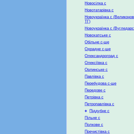
Новосілка с
Новотатарівка с
Новоукраїнка с (Великонов
ТГ)
Новоукраїнка с (Вугледарс
Новохатське с
Обільне с-ще
Одрадне с-ще
Олександроград с
Олексіївка с
Орлинське с
Павлівка с
Перебудова с-ще
Передове с
Петрівка с
Петропавлівка с
+
Піддубне с
Пільне с
Полкове с
Пречистівка с