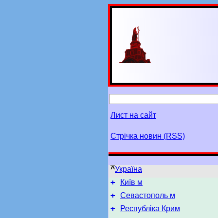
Лист на сайт
Стрічка новин (RSS)
^
Україна
+
Київ м
+
Севастополь м
+
Республіка Крим