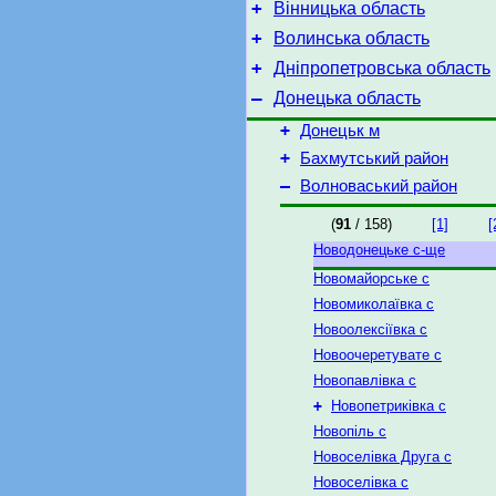
+
Вінницька область
+
Волинська область
+
Дніпропетровська область
–
Донецька область
+
Донецьк м
+
Бахмутський район
–
Волноваський район
(
91
/ 158)
[1]
[
Новодонецьке с-ще
Новомайорське с
Новомиколаївка с
Новоолексіївка с
Новоочеретувате с
Новопавлівка с
+
Новопетриківка с
Новопіль с
Новоселівка Друга с
Новоселівка с