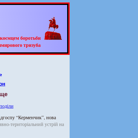
адкоємцем боротьби
имирового тризуба
ь
он
-ще
 поділи
адгоспу “Керменчик”, нова
ивно-територіальний устрій на