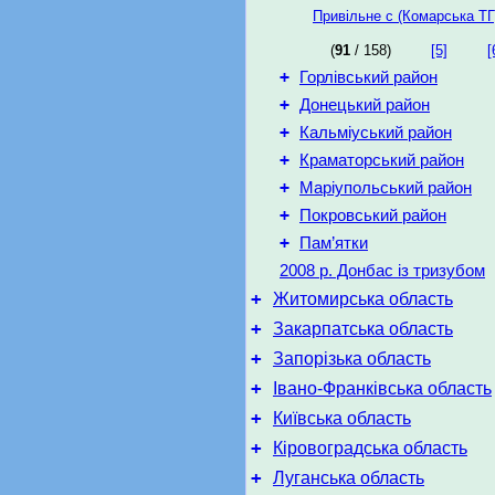
Привільне с (Комарська ТГ
(
91
/ 158)
[5]
[
+
Горлівський район
+
Донецький район
+
Кальміуський район
+
Краматорський район
+
Маріупольський район
+
Покровський район
+
Пам’ятки
2008 р. Донбас із тризубом
+
Житомирська область
+
Закарпатська область
+
Запорізька область
+
Івано-Франківська область
+
Київська область
+
Кіровоградська область
+
Луганська область