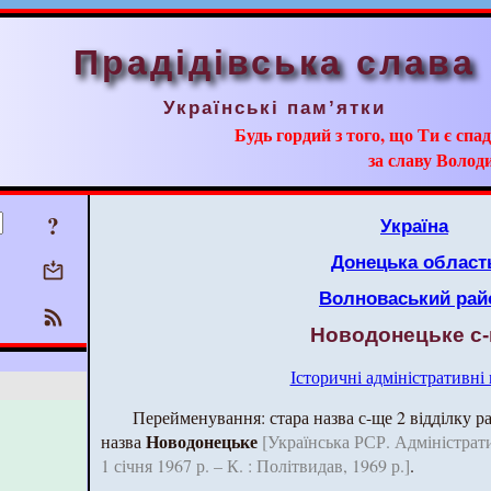
Прадідівська слава
Українські пам’ятки
Будь гордий з того, що Ти є сп
за славу Волод
?
Україна
Донецька област
Волноваський рай
Новодонецьке с
Історичні адміністративні
Перейменування: стара назва с-ще 2 відділку р
Новодонецьке
назва
[Українська РСР. Адміністрат
1 січня 1967 р. – К. : Політвидав, 1969 р.]
.