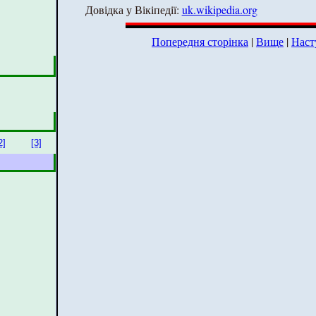
Довідка у Вікіпедії:
uk.wikipedia.org
Попередня сторінка
|
Вище
|
Наст
2]
[3]