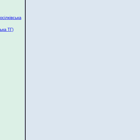
осілківська
ька ТГ)