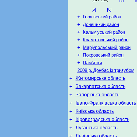
[5]
[6]
+
Горлівський район
+
Донецький район
+
Кальміуський район
+
Краматорський район
+
Маріупольський район
+
Покровський район
+
Пам’ятки
2008 р. Донбас із тризубом
+
Житомирська область
+
Закарпатська область
+
Запорізька область
+
Івано-Франківська область
+
Київська область
+
Кіровоградська область
+
Луганська область
+
Львівська область