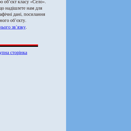
о об’єкт класу «Село».
що надішлете нам для
рафічні дані, посилання
ного об’єкту.
ього зв’язку
.
упна сторінка