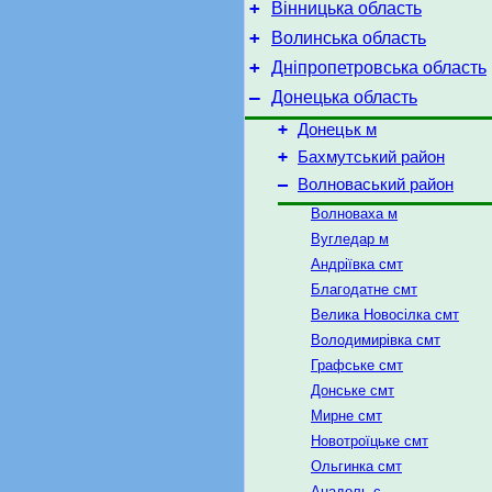
+
Вінницька область
+
Волинська область
+
Дніпропетровська область
–
Донецька область
+
Донецьк м
+
Бахмутський район
–
Волноваський район
Волноваха м
Вугледар м
Андріївка смт
Благодатне смт
Велика Новосілка смт
Володимирівка смт
Графське смт
Донське смт
Мирне смт
Новотроїцьке смт
Ольгинка смт
Анадоль с