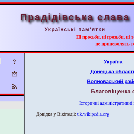
Прадідівська слава
Українські пам’ятки
Ні просьби, ні грозьби, ні 
не приневолять т
?
Україна
Донецька област
Волноваський рай
Благовіщенка 
Історичні адміністративні
Довідка у Вікіпедії:
uk.wikipedia.org