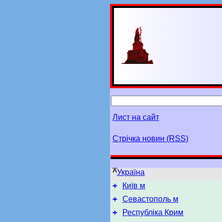
Лист на сайт
Стрічка новин (RSS)
^
Україна
+
Київ м
+
Севастополь м
+
Республіка Крим