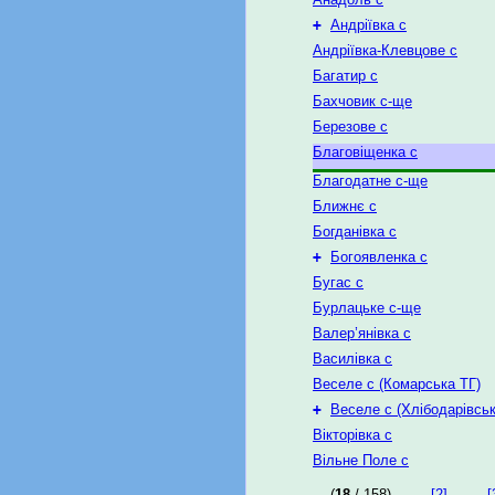
+
Андріївка с
Андріївка-Клевцове с
Багатир с
Бахчовик с-ще
Березове с
Благовіщенка с
Благодатне с-ще
Ближнє с
Богданівка с
+
Богоявленка с
Бугас с
Бурлацьке с-ще
Валер’янівка с
Василівка с
Веселе с (Комарська ТГ)
+
Веселе с (Хлібодарівськ
Вікторівка с
Вільне Поле с
(
18
/ 158)
[2]
[