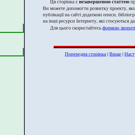
незавершеною статтею
Ця сторінка є
пр
Ви можете допомогти розвитку проекту, як
публікації на сайті додаткові описи, бібліог
на інші ресурси Інтернету, які стосуються да
Для цього скористайтесь
формою зворотн
Попередня сторінка
|
Вище
|
Наст