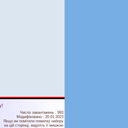
у!
Число завантажень : 993
Модифіковано :
20.01.2023
Якщо ви помітили помилку набору
на цiй сторiнцi, видiлiть її мишкою