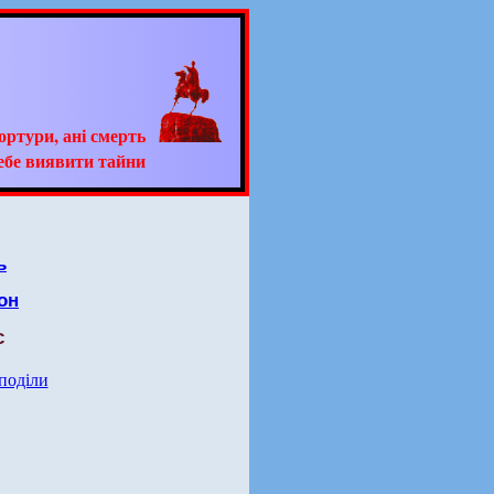
тортури, ані смерть
ебе виявити тайни
ь
он
с
 поділи