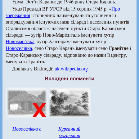
Урум. Эст’и Карани; до 1946 року Стара Карань.
Указ Президії ВР УРСР від 15 серпня 1945 р. «
Про
збереження
історичних найменувань та уточнення і
впорядкування існуючих назв сільрад і населених пунктів
Сталінської області»: населені пункти Старо-Каранської
сільради — хутір Ново-Марієнталь іменувати хутір
Новомар’ївка
, хутір Хантарама іменувати хутір
Гранітне
Новоселівка
, село Старо-Карань іменувати село
і
Старо-Каранську сільраду, відповідно до назви її центру,
іменувати Гранітна.
Довідка у Вікіпедії:
uk.wikipedia.org
Вкладені елементи
Новоселівка с
Курганний
могильник