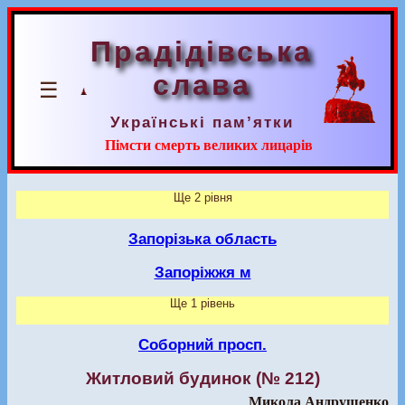
Прадідівська
слава
☰
Українські пам’ятки
Пімсти смерть великих лицарів
Ще 2 рівня
Запорізька область
Запоріжжя м
Ще 1 рівень
Соборний просп.
Житловий будинок (№ 212)
Микола Андрущенко