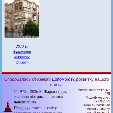
2013 р.
Фрагмент
головного
фасаду
Сподобалась сторінка?
Допоможіть
розвитку нашого
сайту!
Число завантажень :
© 1975 – 2026 М.Жарких (ідея,
275
технічна підтримка, частина
Модифіковано :
наповнення)
17.09.2025
Якщо ви помітили
Передрук статей із сайту
помилку набору
заохочується за дотримання
на цiй сторiнцi,