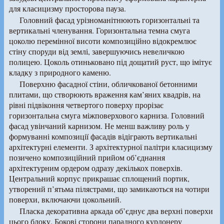
для класицизму просторова пауза.
Головний фасад урізноманітнюють горизонтальні та
вертикальні членування. Горизонтальна темна смуга
цоколю перемінної висоти композиційно відокремлює
стіну споруди від землі, завершуючись невеличкою
полицею. Цоколь отиньковано під дощатий руст, що імітує
кладку з природного каменю.
Поверхню фасадної стіни, обличкованої бетонними
плитами, що створюють враження кам’яних квадрів, на
рівні підвіконня четвертого поверху прорізає
горизонтальна смуга міжповерхового карниза. Головний
фасад увінчаний карнизом. Не менш важливу роль у
формуванні композиції фасадів відіграють вертикальні
архітектурні елементи. З архітектурної палітри класицизму
позичено композиційний прийом об’єднання
архітектурним ордером одразу декількох поверхів.
Центральний корпус прикрашає сплощений портик,
утворений п’ятьма пілястрами, що замикаються на чотири
поверхи, включаючи цокольний.
Пласка декоративна аркада об’єднує два верхні поверхи
цього блоку. Бокові сторони парадного курдонеру