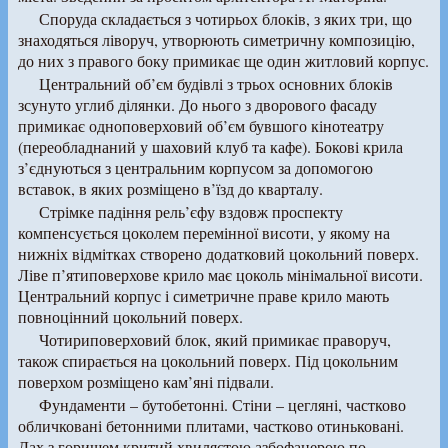
Споруда складається з чотирьох блоків, з яких три, що
знаходяться ліворуч, утворюють симетричну композицію,
до них з правого боку примикає ще один житловий корпус.
Центральний об’єм будівлі з трьох основних блоків
зсунуто углиб ділянки. До нього з дворового фасаду
примикає одноповерховий об’єм бувшого кінотеатру
(переобладнаний у шаховий клуб та кафе). Бокові крила
з’єднуються з центральним корпусом за допомогою
вставок, в яких розміщено в’їзд до кварталу.
Стрімке падіння рель’єфу вздовж проспекту
компенсується цоколем перемінної висоти, у якому на
нижніх відмітках створено додатковий цокольний поверх.
Ліве п’ятиповерхове крило має цоколь мінімальної висоти.
Центральний корпус і симетричне праве крило мають
повноцінний цокольний поверх.
Чотириповерховий блок, який примикає праворуч,
також спирається на цокольний поверх. Під цокольним
поверхом розміщено кам’яні підвали.
Фундаменти – бутобетонні. Стіни – цегляні, частково
обличковані бетонними плитами, частково отиньковані.
Дах з горищем критий хвилястою азбофанерою по