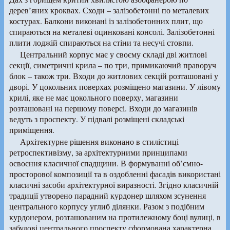
дерев’яних кроквах. Сходи – залізобетонні по металевих
костурах. Балкони виконані із залізобетонних плит, що
спираються на металеві оцинковані консолі. Залізобетонні
плити лоджій спираються на стіни та несучі стовпи.
Центральний корпус має у своєму складі дві житлові
секції, симетричні крила – по три, примикаючий праворуч
блок – також три. Входи до житлових секцій розташовані у
дворі. У цокольних поверхах розміщено магазини. У лівому
крилі, яке не має цокольного поверху, магазини
розташовані на першому поверсі. Входи до магазинів
ведуть з проспекту. У підвалі розміщені складські
приміщення.
Архітектурне рішення виконано в стилістиці
ретроспективізму, за архітектурними принципами
освоєння класичної спадщини. В формуванні об’ємно-
просторової композиції та в оздобленні фасадів використані
класичні засоби архітектурної виразності. Згідно класичній
традиції утворено парадний курдонер шляхом зсунення
центрального корпусу углиб ділянки. Разом з подібним
курдонером, розташованим на протилежному боці вулиці, в
забудові центрального проспекту сформована характерна