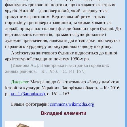
фланкують триколонні портики, що складаються з трьох
ярусів. Нижній – двоповерховий, який завершується
трикутним фронтоном. Вертикальний ритм з трьох
портиків у три поверхи заввишки, за якими ховаються
лоджії, прикрашає головні фасади бокових крил будівлі. До
вертикальних елементів, що мають функціональне і
художнє призначення, належать дві в’їзні арки, що ведуть з
парадного курдонеру до внутрішнього двору кварталу.
Архітектура житлового будинку відноситься до цінної
архітектурної спадщини початку 1950-х рр.
[Иванова А.Д. Планировка и застройка городских
жилых районов. – К., 1953. – С. 141-167.]
Джерело
: Матеріали до багатотомного «Зводу пам’яток
історії та культури України»: Запорізька область. – К.: 2016
р.,
кн. 1 (Запоріжжя)
, с. 161 – 163.
Більше фотографій:
commons.wikimedia.org
Вкладені елементи