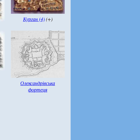
Курган (4)
(+)
Олександрівська
фортеця