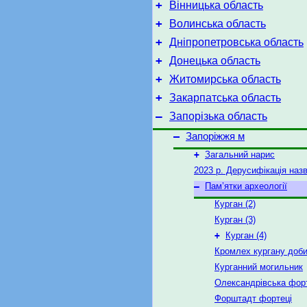
+
Вінницька область
+
Волинська область
+
Дніпропетровська область
+
Донецька область
+
Житомирська область
+
Закарпатська область
–
Запорізька область
–
Запоріжжя м
+
Загальний нарис
2023 р. Дерусифікація наз
–
Пам’ятки археології
Курган (2)
Курган (3)
+
Курган (4)
Кромлех кургану доби
Курганний могильник
Олександрівська фор
Форштадт фортеці