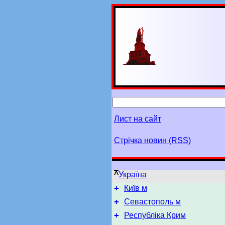
Лист на сайт
Стрічка новин (RSS)
^
Україна
+
Київ м
+
Севастополь м
+
Республіка Крим