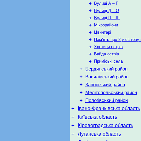
+
Вулиці А – Г
+
Вулиці Д – O
+
Вулиці П – Ш
+
Мікрорайони
+
Цвинтарі
+
Пам’ять про 2-у світову 
+
Хортиця острів
+
Байда острів
+
Приміські села
+
Бердянський район
+
Василівський район
+
Запорізький район
+
Мелітопольський район
+
Пологівський район
+
Івано-Франківська область
+
Київська область
+
Кіровоградська область
+
Луганська область