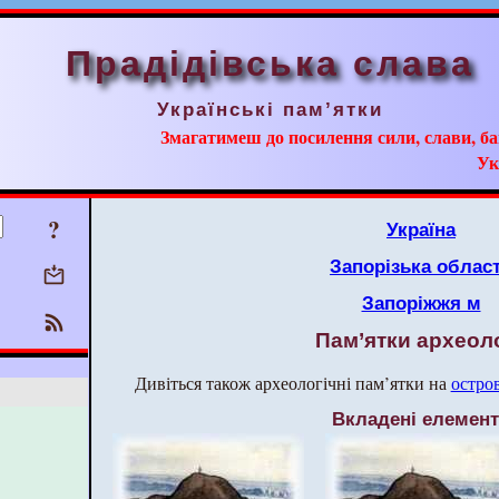
Прадідівська слава
Українські пам’ятки
Змагатимеш до посилення сили, слави, ба
Ук
?
Україна
Запорізька облас
Запоріжжя м
Пам’ятки археоло
Дивіться також археологічні пам’ятки на
остро
Вкладені елемен