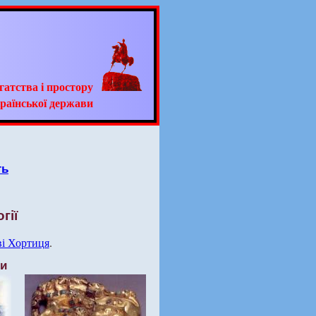
гатства і простору
раїнської держави
ть
гії
ві Хортиця
.
ти