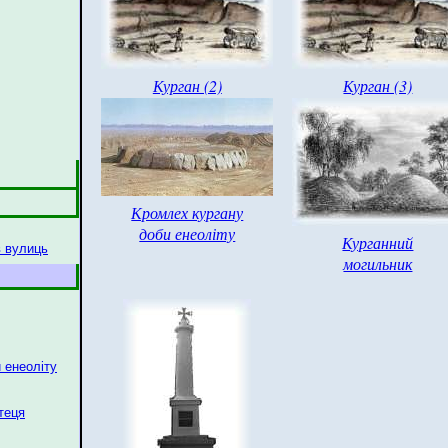
Курган (2)
Курган (3)
Кромлех кургану
доби енеоліту
Курганний
в вулиць
могильник
 енеоліту
теця