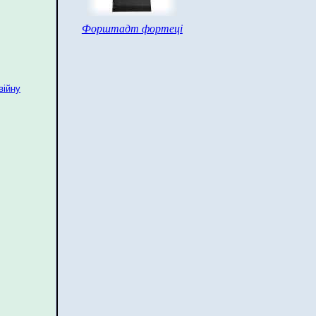
Форштадт фортеці
війну