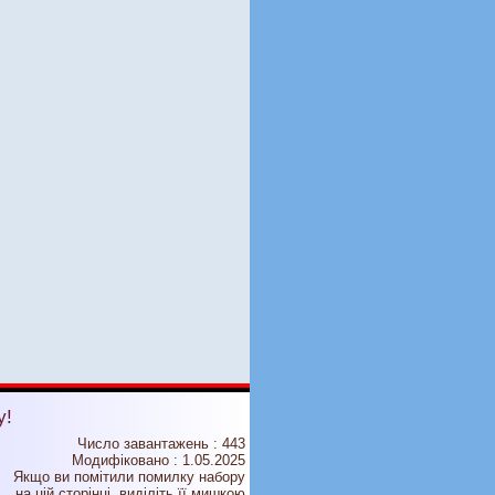
у!
Число завантажень : 443
Модифіковано :
1.05.2025
Якщо ви помітили помилку набору
на цiй сторiнцi, видiлiть її мишкою