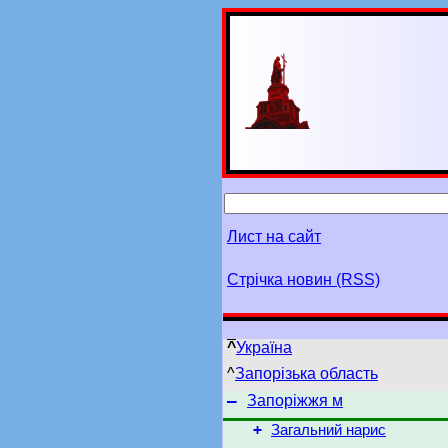
Лист на сайт
Стрічка новин (RSS)
^
Україна
^
Запорізька область
–
Запоріжжя м
+
Загальний нарис