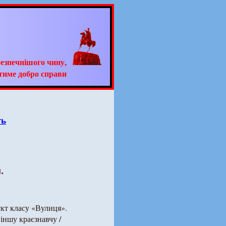
езпечнішого чину,
тиме добро справи
ть
.
єкт класу «Вулиця».
 іншу краєзнавчу /