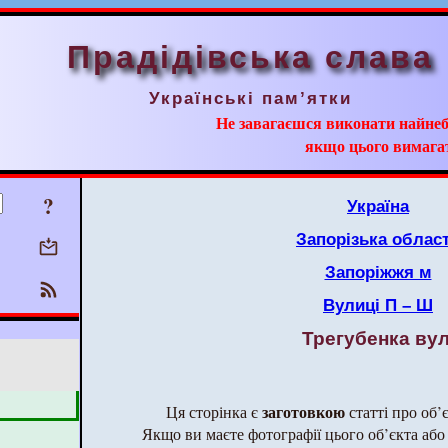
Прадідівська слава
Українські пам’ятки
Не завагаєшся виконати найнеб
якщо цього вимага
?
Україна
Запорізька облас
Запоріжжя м
Вулиці П – Ш
Трегубенка вул
заготовкою
Ця сторінка є
статті про об’
Якщо ви маєте фотографії цього об’єкта або