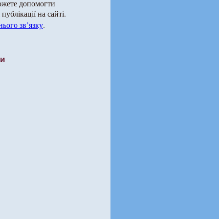
можете допомогти
публікації на сайті.
ього зв’язку
.
ти