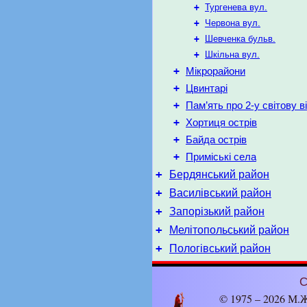
+
Тургенева вул.
+
Червона вул.
+
Шевченка бульв.
+
Шкільна вул.
+
Мікрорайони
+
Цвинтарі
+
Пам’ять про 2-у світову в
+
Хортиця острів
+
Байда острів
+
Приміські села
+
Бердянський район
+
Василівський район
+
Запорізький район
+
Мелітопольський район
+
Пологівський район
С
© 1975 – 2026 М.Ж