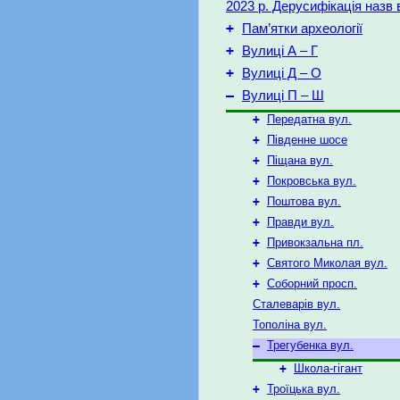
2023 р. Дерусифікація назв
+
Пам’ятки археології
+
Вулиці А – Г
+
Вулиці Д – O
–
Вулиці П – Ш
+
Передатна вул.
+
Південне шосе
+
Піщана вул.
+
Покровська вул.
+
Поштова вул.
+
Правди вул.
+
Привокзальна пл.
+
Святого Миколая вул.
+
Соборний просп.
Сталеварів вул.
Тополіна вул.
–
Трегубенка вул.
+
Школа-гігант
+
Троїцька вул.