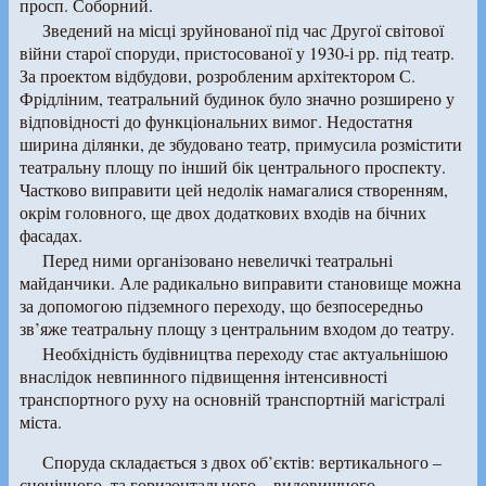
просп. Соборний.
Зведений на місці зруйнованої під час Другої світової
війни старої споруди, пристосованої у 1930-і рр. під театр.
За проектом відбудови, розробленим архітектором С.
Фрідліним, театральний будинок було значно розширено у
відповідності до функціональних вимог. Недостатня
ширина ділянки, де збудовано театр, примусила розмістити
театральну площу по інший бік центрального проспекту.
Частково виправити цей недолік намагалися створенням,
окрім головного, ще двох додаткових входів на бічних
фасадах.
Перед ними організовано невеличкі театральні
майданчики. Але радикально виправити становище можна
за допомогою підземного переходу, що безпосередньо
зв’яже театральну площу з центральним входом до театру.
Необхідність будівництва переходу стає актуальнішою
внаслідок невпинного підвищення інтенсивності
транспортного руху на основній транспортній магістралі
міста.
Споруда складається з двох об’єктів: вертикального –
сценічного, та горизонтального – видовищного.