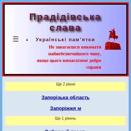
Прадідівська
слава
☰
Українські пам’ятки
Не завагаєшся виконати
найнебезпечнішого чину,
якщо цього вимагатиме добро
справи
Ще 2 рівня
Запорізька область
Запоріжжя м
Ще 1 рівень