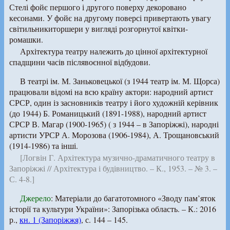
Стелі фойє першого і другого поверху декоровано
кесонами. У фойє на другому поверсі привертають увагу
світильникиторшери у вигляді розгорнутої квітки-
ромашки.
Архітектура театру належить до цінної архітектурної
спадщини часів післявоєнної відбудови.
В театрі ім. М. Заньковецької (з 1944 театр ім. М. Щорса)
працювали відомі на всю країну актори: народний артист
СРСР, один із засновників театру і його художній керівник
(до 1944) Б. Романицький (1891-1988), народний артист
СРСР В. Магар (1900-1965) ( з 1944 – в Запоріжжі), народні
артисти УРСР А. Морозова (1906-1984), А. Трощановський
(1914-1986) та інші.
[Логвін Г. Архітектура музично-драматичного театру в
Запоріжжі // Архітектура і будівництво. – К., 1953. – № 3. –
С. 4-8.]
Джерело
: Матеріали до багатотомного «Зводу пам’яток
історії та культури України»: Запорізька область. – К.: 2016
р.,
кн. 1 (Запоріжжя)
, с. 144 – 145.