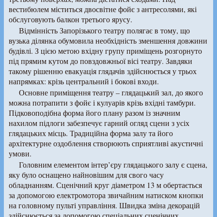
вестибюлем міститься двосвітне фойє з антресолями, які
обслуговують балкон третього ярусу.
Відмінність Запорізького театру полягає в тому, що
вузька ділянка обумовила необхідність зменшення довжини
будівлі. З цією метою вхідну групу приміщень розгорнуто
під прямим кутом до повздовжньої вісі театру. Завдяки
такому рішенню евакуація глядачів здійснюється у трьох
напрямках: крізь центральний і бокові входи.
Основне приміщення театру – глядацький зал, до якого
можна потрапити з фойє і кулуарів крізь вхідні тамбури.
Підковоподібна форма його плану разом із значним
нахилом підлоги забезпечує гарний огляд сцени з усіх
глядацьких місць. Традиційна форма залу та його
архітектурне оздоблення створюють сприятливі акустичні
умови.
Головним елементом інтер’єру глядацького залу є сцена,
яку було оснащено найновішим для свого часу
обладнанням. Сценічний круг діаметром 13 м обертається
за допомогою електромотора звичайним натиском кнопки
на головному пульті управління. Швидка зміна декорацій
здійснюється за допомогою спеціальних сценічних