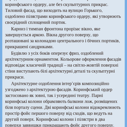
коринфського ордеру, але без скульптурних прикрас.
Тиловий фасад, що виходить на вулицю Горького,
оздоблено пілястрами коринфського ордеру, які утворюють
своєрідний сплощений портик.
Карниз і тимпан фронтона прорізає вікно, яке
завершується аркою. Вікна другого поверху, що
розташовані за колонадою центрального і бічних портиків,
прикрашені сандриками.
Будівлю з усіх боків оперезує фриз, оздоблений
архітектурним орнаментом. Кольорове оформлення фасадів
відповідає класичній традиції – на світло-жовтій поверхні
стіни виступають білі архітектурні деталі та скульптурні
прикраси.
Архітектурне оздоблення інтер’єрів композиційно
узгоджено з архітектурою фасадів. Коринфський ордер
застосовано як зовні, так і усередині театру. Парні
коринфські колони обрамляють балкони лож, розміщених
біля порталу сцени. Дві коринфські колони відокремлюють
простір фойє першого поверху від сходів, що ведуть на
другий поверх. Коринфські колони і пілястри в два
поверхи заввишки прикрашають фойє другого поверху.