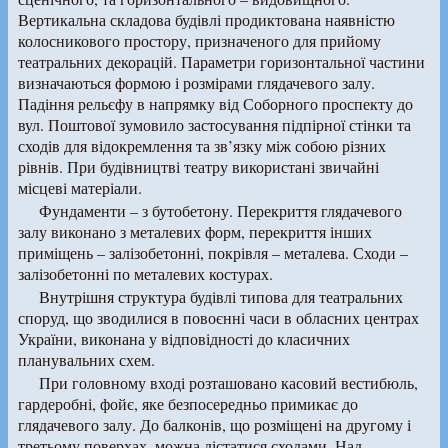
Вертикальна складова будівлі продиктована наявністю
колосникового простору, призначеного для прийому
театральних декорацій. Параметри горизонтальної частини
визначаються формою і розмірами глядачевого залу.
Падіння рельєфу в напрямку від Соборного проспекту до
вул. Поштової зумовило застосування підпірної стінки та
сходів для відокремлення та зв’язку між собою різних
рівнів. При будівництві театру використані звичайні
місцеві матеріали.
Фундаменти – з бутобетону. Перекриття глядачевого
залу виконано з металевих форм, перекриття інших
приміщень – залізобетонні, покрівля – металева. Сходи –
залізобетонні по металевих костурах.
Внутрішня структура будівлі типова для театральних
споруд, що зводилися в повоєнні часи в обласних центрах
України, виконана у відповідності до класичних
планувальних схем.
При головному вході розташовано касовий вестибюль,
гардеробні, фойє, яке безпосередньо примикає до
глядачевого залу. До балконів, що розміщені на другому і
третьому поверхах, можна дістатися сходами. Над