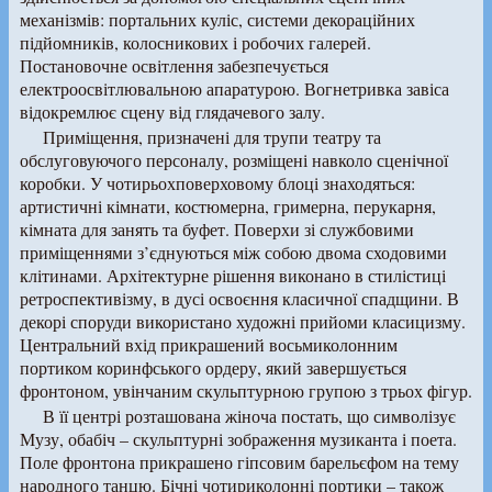
механізмів: портальних куліс, системи декораційних
підйомників, колосникових і робочих галерей.
Постановочне освітлення забезпечується
електроосвітлювальною апаратурою. Вогнетривка завіса
відокремлює сцену від глядачевого залу.
Приміщення, призначені для трупи театру та
обслуговуючого персоналу, розміщені навколо сценічної
коробки. У чотирьохповерховому блоці знаходяться:
артистичні кімнати, костюмерна, гримерна, перукарня,
кімната для занять та буфет. Поверхи зі службовими
приміщеннями з’єднуються між собою двома сходовими
клітинами. Архітектурне рішення виконано в стилістиці
ретроспективізму, в дусі освоєння класичної спадщини. В
декорі споруди використано художні прийоми класицизму.
Центральний вхід прикрашений восьмиколонним
портиком коринфського ордеру, який завершується
фронтоном, увінчаним скульптурною групою з трьох фігур.
В її центрі розташована жіноча постать, що символізує
Музу, обабіч – скульптурні зображення музиканта і поета.
Поле фронтона прикрашено гіпсовим барельєфом на тему
народного танцю. Бічні чотириколонні портики – також