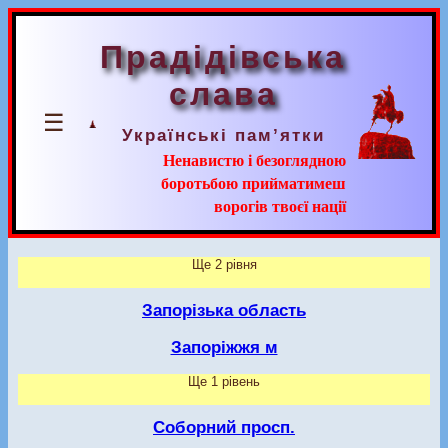
Прадідівська
слава
☰
Українські пам’ятки
Ненавистю і безоглядною
боротьбою прийматимеш
ворогів твоєї нації
Ще 2 рівня
Запорізька область
Запоріжжя м
Ще 1 рівень
Соборний просп.