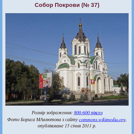
Собор Покрови (№ 37)
Розмір зображення:
800:600 піксел
Фото Бориса МАвлютова з сайту
commons.wikimedia.org
,
опубліковане 15 січня 2011 р.