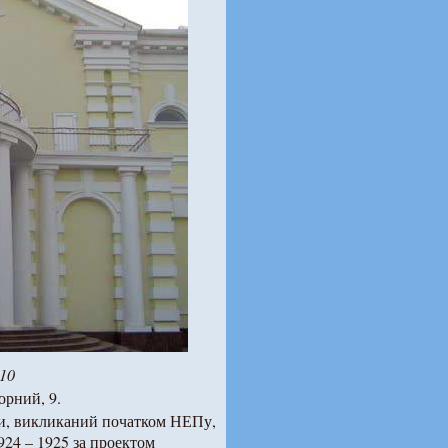
10
орний, 9.
ни, викликаний початком НЕПу,
924 – 1925 за проектом