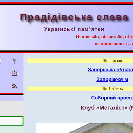
Прадідівська слава
Українські пам’ятки
Ні просьби, ні грозьби, ні 
не приневолять т
?
Ще 2 рівня
Запорізька облас
Запоріжжя м
Ще 1 рівень
Соборний просп
Клуб «Металіст» (