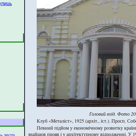
улиць
Головий вхід. Фото 20
Клуб «Металіст», 1925 (архіт., іст.). Просп. Соб
Певний підйом у економічному розвитку краї
знайшов прояв і у архітектурному відродженні. У 1
№ 39/23)