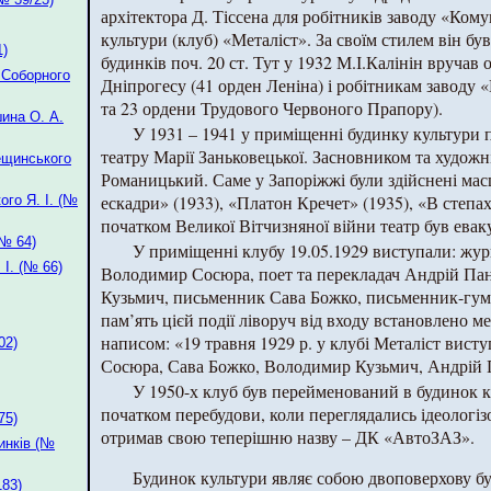
архітектора Д. Тіссена для робітників заводу «Ком
культури (клуб) «Металіст». За своїм стилем він б
1)
будинків поч. 20 ст. Тут у 1932 М.І.Калінін вруча
 Соборного
Дніпрогесу (41 орден Леніна) і робітникам заводу 
та 23 ордени Трудового Червоного Прапору).
ина О. А.
У 1931 – 1941 у приміщенні будинку культури 
театру Марії Заньковецької. Засновником та художн
ещинського
Романицький. Саме у Запоріжжі були здійснені мас
ескадри» (1933), «Платон Кречет» (1935), «В степах 
го Я. І. (№
початком Великої Вітчизняної війни театр був ева
№ 64)
У приміщенні клубу 19.05.1929 виступали: жур
І. (№ 66)
Володимир Сосюра, поет та перекладач Андрій Па
Кузьмич, письменник Сава Божко, письменник-гум
пам’ять цієй події ліворуч від входу встановлено 
написом: «19 травня 1929 р. у клубі Металіст ви
02)
Сосюра, Сава Божко, Володимир Кузьмич, Андрій 
У 1950-х клуб був перейменований в будинок ку
початком перебудови, коли переглядались ідеологіз
75)
отримав свою теперішню назву – ДК «АвтоЗАЗ».
инків (№
Будинок культури являє собою двоповерхову бу
183)