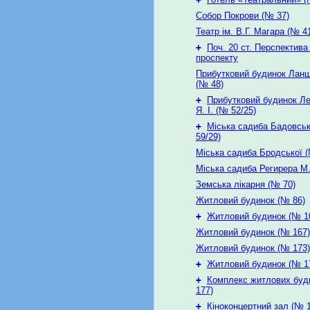
Собор Покрови (№ 37)
Театр ім. В.Г. Магара (№ 4
+
Поч. 20 ст. Перспектива
проспекту
Прибутковий будинок Ланш
(№ 48)
+
Прибутковий будинок Л
Я. І. (№ 52/25)
+
Міська садиба Бадовсько
59/29)
Міська садиба Бродської (
Міська садиба Регирера М. 
Земська лікарня (№ 70)
Житловий будинок (№ 86)
+
Житловий будинок (№ 1
Житловий будинок (№ 167)
Житловий будинок (№ 173)
+
Житловий будинок (№ 1
+
Комплекс житлових буд
177)
+
Кіноконцертний зал (№ 