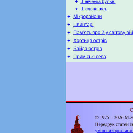
+
Шевченка бульв.
+
Шкільна вул.
+
Мікрорайони
+
Цвинтарі
+
Пам’ять про 2-у світову ві
+
Хортиця острів
+
Байда острів
+
Приміські села
С
© 1975 – 2026 М.Ж
Передрук статей і
умов використанн