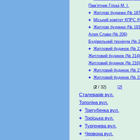
Пам’ятник Глінці М. І.
+
Житлові будинки (№ 187
+
Міський комітет КПРС (
+
Житлові будинки (№ 193
Алея Слави (№ 206)
Будівельний технікум (№ 2
+
Житловий будинок (№ 2
Житловий будинок (№ 214)
Житловий будинок (№ 216)
+
Житловий будинок (№ 2
+
Житловий будинок (№ 2
(
2
/ 32)
[2]
Сталеварів вул.
Тополіна вул.
+
Трегубенка вул.
+
Троїцька вул.
+
Тургенева вул.
+
Червона вул.