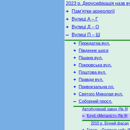
2023 р. Дерусифікація назв в
+
Пам’ятки археології
+
Вулиці А – Г
+
Вулиці Д – O
–
Вулиці П – Ш
+
Передатна вул.
+
Південне шосе
+
Піщана вул.
+
Покровська вул.
+
Поштова вул.
+
Правди вул.
+
Привокзальна пл.
+
Святого Миколая вул.
–
Соборний просп.
Автобудівний завод (№ 8)
–
Клуб «Металіст» (№ 9)
2010 р. Бічний фасад
+
Готель «Театральний» (