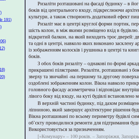
Ризаліти розташовані на фасаді будинку – в йог
боків від центрального входу, підкреслюючи архіт
)
культури, а також створюють додатковий ефект пиш
№ 191)
Ризаліт має в центрі круглої форми портик, пер
)
шість колон, в між якими розміщено вхід в будівлю
відкритий балкон, на який виходить троє дверей: д
06)
та одні в центрі, навколо яких виконано засклену 
12)
із зображенням колосків і рушника в центрі та кни
боків.
З обох боків ризаліту – однакові по формі арка
прикрашені пілястрами. Ризаліти, розташовані з бок
18)
зверху та звичайні -на першому та другому поверхах
20)
оздоблені зображенням колон. Вікна навколо прик
головного фасаду асиметрична і відповідає внутр
лівого боку від входу, на куті будівлі встановлено
В верхній частині будинку, під дахом розміщен
ліпниною, який завершує архітектурне рішення буд
Вікна розташовані по всьому периметру будівлі си
об’єкту проводилися ремонти для підтримання буди
Використовується за призначенням.
[«Комунару» – 100 років. – Запоріжжя, Запоріз