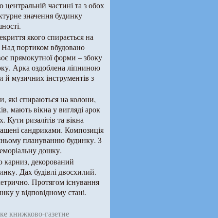
о центральній частині та з обох
ектурне значення будинку
ності.
екриття якого спирається на
. Над портиком вбудовано
воє прямокутної форми – збоку
арку. Арка оздоблена ліпниною
ги й музичних інструментів з
ди, які спираються на колони,
ів, мають вікна у вигляді арок
. Кути ризалітів та вікна
рашені сандриками. Композиція
ішньому плануванню будинку. З
 меморіальну дошку.
о карниз, декорований
инку. Дах будівлі двосхилий.
метрично. Протягом існування
нку у відповідному стані.
ьке книжково-газетне