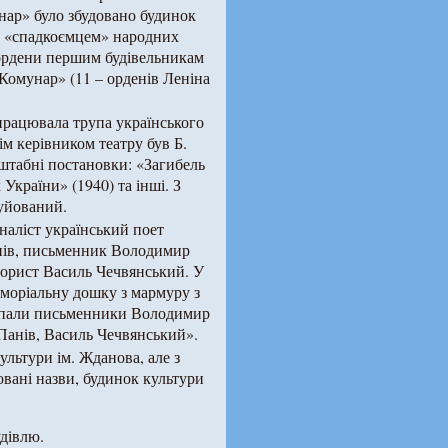
унар» було збудовано будинок
ув «спадкоємцем» народних
в ордени першим будівельникам
«Комунар» (11 – орденів Леніна
працювала трупа українського
ім керівником театру був Б.
штабні постановки: «Загибель
України» (1940) та інші. З
куйований.
наліст український поет
нів, письменник Володимир
орист Василь Чечвянський. У
меморіальну дошку з мармуру з
ступали письменники Володимир
Панів, Василь Чечвянський».
льтури ім. Жданова, але з
овані назви, будинок культури
дівлю.