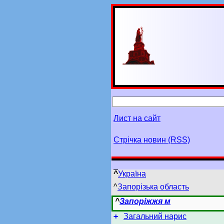
Лист на сайт
Стрічка новин (RSS)
^
Україна
^
Запорізька область
^
Запоріжжя м
+
Загальний нарис