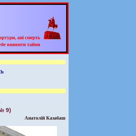
тортури, ані смерть
ебе виявити тайни
ть
.
№ 9)
Анатолій Казабаш