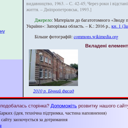
видавництво, 1963. – С. 42-45; Через роки і відстані 
життя. – Дніпропетровськ, 1993.]
Джерело
: Матеріали до багатотомного «Зводу па
України»: Запорізька область. – К.: 2016 р.,
кн. 1 (З
йну
Більше фотографій:
commons.wikimedia.org
Вкладені елемен
2010 р. Бічний фасад
подобалась сторінка?
Допоможіть
розвитку нашого сайт
арких (ідея, технічна підтримка, частина наповнення)
з сайту заохочується за дотримання
я