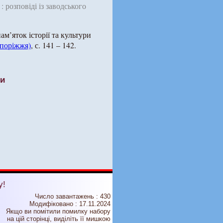
: розповіді із заводського
м’яток історії та культури
апоріжжя)
, с. 141 – 142.
ти
у!
Число завантажень : 430
Модифіковано :
17.11.2024
Якщо ви помітили помилку набору
на цiй сторiнцi, видiлiть її мишкою