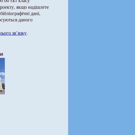
о об’єкт класу
роекту, якщо надішлете
бібліографічні дані,
тосуються даного
ього зв’язку
.
ти