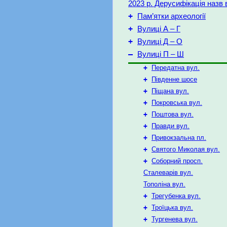
2023 р. Дерусифікація назв
+
Пам’ятки археології
+
Вулиці А – Г
+
Вулиці Д – O
–
Вулиці П – Ш
+
Передатна вул.
+
Південне шосе
+
Піщана вул.
+
Покровська вул.
+
Поштова вул.
+
Правди вул.
+
Привокзальна пл.
+
Святого Миколая вул.
+
Соборний просп.
Сталеварів вул.
Тополіна вул.
+
Трегубенка вул.
+
Троїцька вул.
+
Тургенева вул.