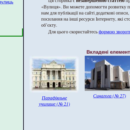
незавершеною статтею
Ця сторінка є
пр
 вулиць
«Вулиця». Ви можете допомогти розвитку п
нам для публікації на сайті додаткові описи, 
посилання на інші ресурси Інтернету, які с
об’єкту.
Для цього скористайтесь
формою зворотн
Вкладені елемен
Синагога (№ 27)
Парафіяльне
училище (№ 21)