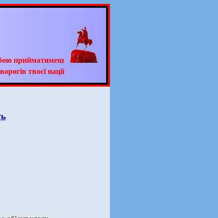
ьбою прийматимеш
ворогів твоєї нації
ть