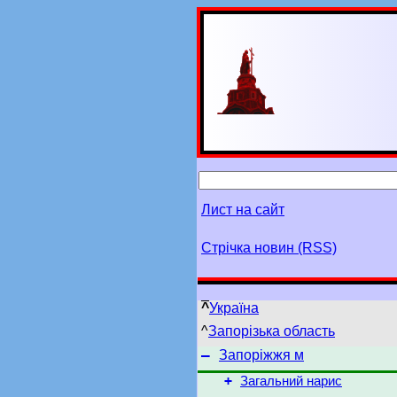
Лист на сайт
Стрічка новин (RSS)
^
Україна
^
Запорізька область
–
Запоріжжя м
+
Загальний нарис