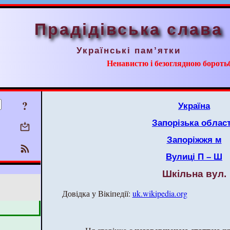
Прадідівська слава
Українські пам’ятки
Ненавистю і безоглядною борот
?
Україна
Запорізька облас
Запоріжжя м
Вулиці П – Ш
Шкільна вул.
Довідка у Вікіпедії:
uk.wikipedia.org