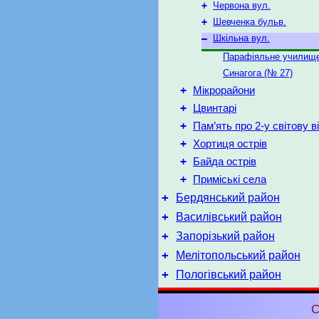
+
Червона вул.
+
Шевченка бульв.
–
Шкільна вул.
Парафіяльне училище
Синагога (№ 27)
+
Мікрорайони
+
Цвинтарі
+
Пам’ять про 2-у світову в
+
Хортиця острів
+
Байда острів
+
Приміські села
+
Бердянський район
+
Василівський район
+
Запорізький район
+
Мелітопольський район
+
Пологівський район
С