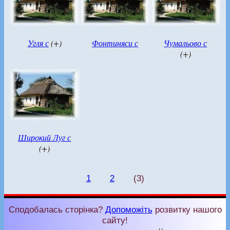
Угля с
(+)
Фонтиняси с
Чумальово с
(+)
Широкий Луг с
(+)
1
2
(3)
Сподобалась сторінка?
Допоможіть
розвитку нашого
сайту!