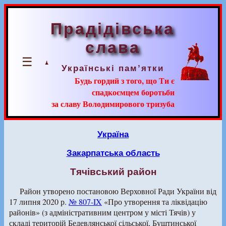
Прадідівська
слава
☰
Українські пам’ятки
Будь гордий з того, що Ти є
спадкоємцем боротьби
за славу Володимирового тризуба
Україна
Закарпатська область
Тячівський район
Район утворено постановою Верховної Ради України від
17 липня 2020 р.
№ 807-IX
«Про утворення та ліквідацію
районів» (з адміністративним центром у місті Тячів) у
складі територій Бедевлянської сільської, Буштинської