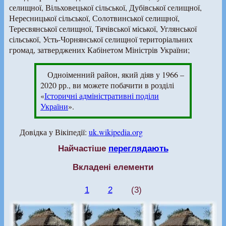
селищної, Вільховецької сільської, Дубівської селищної,
Нересницької сільської, Солотвинської селищної,
Тересвянської селищної, Тячівської міської, Углянської
сільської, Усть-Чорнянської селищної територіальних
громад, затверджених Кабінетом Міністрів України;
Одноіменний район, який діяв у 1966 –
2020 рр., ви можете побачити в розділі
«
Історичні адміністративні поділи
України
».
Довідка у Вікіпедії:
uk.wikipedia.org
Найчастіше
переглядають
Вкладені елементи
1
2
(3)